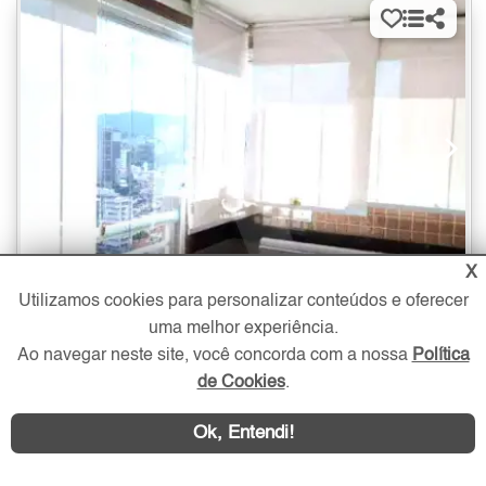
X
Utilizamos cookies para personalizar conteúdos e oferecer
2 quartos
1 suíte
1 vaga
62 m²
uma melhor experiência.
Ao navegar neste site, você concorda com a nossa
Política
Apartamento à Venda na Parada Inglesa com 2 quartos - 62 m²
de Cookies
.
640.000
Parada Inglesa
R$
Zona Norte - São Paulo
Ok, Entendi!
Endereço no círculo do mapa