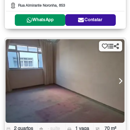
Rua Almirante Noronha, 853
WhatsApp
Contatar
2 quartos
- suíte
1 vaga
70 m²