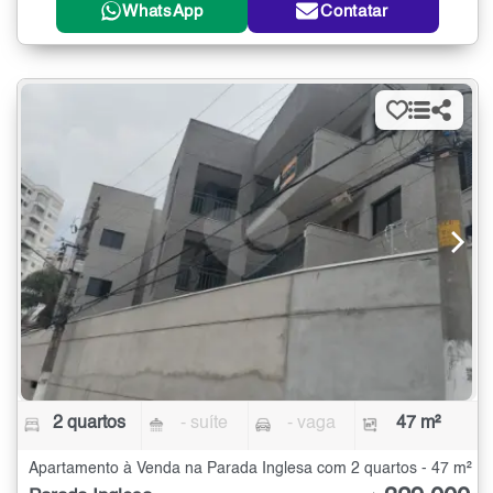
WhatsApp
Contatar
2 quartos
- suíte
- vaga
47 m²
Apartamento à Venda na Parada Inglesa com 2 quartos - 47 m²