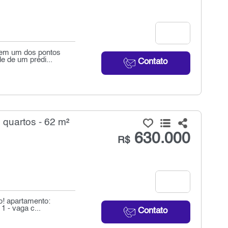
o em um dos pontos
e de um prédi...
Contato
quartos - 62 m²
630.000
R$
o! apartamento:
1 - vaga c...
Contato