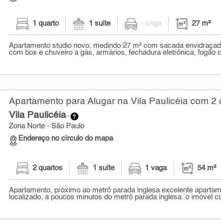
1 quarto
1 suíte
- vaga
27 m²
Apartamento studio novo, medindo 27 m² com sacada envidraçada
com box e chuveiro a gás, armários, fechadura eletrônica, fogão co
Apartamento para Alugar na Vila Paulicéia com 2 
Vila Paulicéia
-
Zona Norte - São Paulo
Endereço no círculo do mapa
2 quartos
1 suíte
1 vaga
54 m²
Apartamento, próximo ao metrô parada inglesa excelente aparta
localizado, a poucos minutos do metrô parada inglesa. o imóvel co