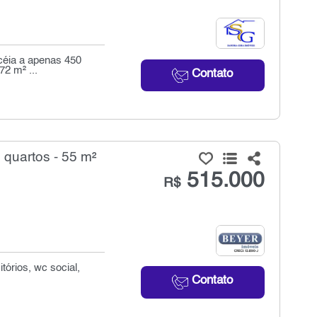
licéia a apenas 450
2 m² ...
Contato
quartos - 55 m²
515.000
R$
tórios, wc social,
Contato