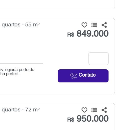
quartos - 55 m²
849.000
R$
vilegiada perto do
 perfeit...
Contato
quartos - 72 m²
950.000
R$