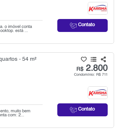
Contato
. o imóvel conta
oktop. está ...
quartos - 54 m²
2.800
R$
Condomínio: R$ 711
Contato
mento, muito bem
nta com: 2...