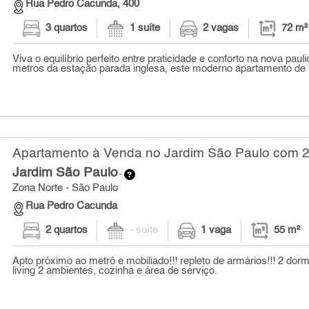
Rua Pedro Cacunda, 400
3 quartos
1 suíte
2 vagas
72 m²
Viva o equilíbrio perfeito entre praticidade e conforto na nova pau
metros da estação parada inglesa, este moderno apartamento de 7
Apartamento à Venda no Jardim São Paulo com 2 
Jardim São Paulo
-
Zona Norte - São Paulo
Rua Pedro Cacunda
2 quartos
- suíte
1 vaga
55 m²
Apto próximo ao metrô e mobiliado!!! repleto de armários!!! 2 dormi
living 2 ambientes, cozinha e área de serviço.