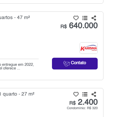
artos - 47 m²
640.000
R$
Contato
o entregue em 2022,
l oferece ...
 quarto - 27 m²
2.400
R$
Condomínio: R$ 320