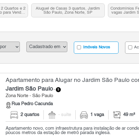
2 Quartos e 2
Aluguel de Casas 3 quartos, Jardim
Condomínios Fe
o para Venda,
São Paulo, Zona Norte, SP
vagas Jardim S
 SP
Zona
Imóveis Novos
Ac
Apartamento para Alugar no Jardim São Paulo com
Jardim São Paulo
-
Zona Norte - São Paulo
Rua Pedro Cacunda
2 quartos
- suíte
1 vaga
49 m²
Apartamento novo, com infraestrutura para instalação de ar condic
poucos metros da estação de metrô parada inglesa.