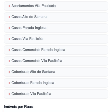
keyboard_arrow_right
Apartamentos Vila Paulicéia
keyboard_arrow_right
Casas Alto de Santana
keyboard_arrow_right
Casas Parada Inglesa
keyboard_arrow_right
Casas Vila Paulicéia
keyboard_arrow_right
Casas Comerciais Parada Inglesa
keyboard_arrow_right
Casas Comerciais Vila Paulicéia
keyboard_arrow_right
Coberturas Alto de Santana
keyboard_arrow_right
Coberturas Parada Inglesa
keyboard_arrow_right
Coberturas Vila Paulicéia
Imóveis por Ruas