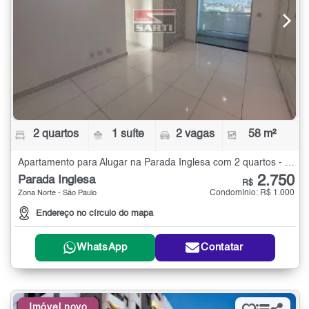
2 quartos
1 suíte
2 vagas
58 m²
Apartamento para Alugar na Parada Inglesa com 2 quartos - 58 m²
2.750
Parada Inglesa
R$
Condomínio: R$ 1.000
Zona Norte - São Paulo
Endereço no círculo do mapa
WhatsApp
Contatar
Imóvel novo