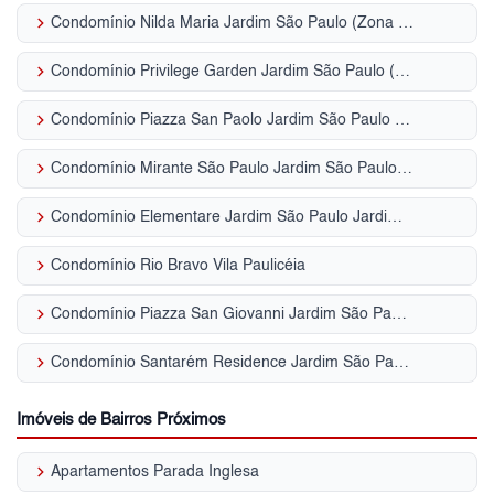
keyboard_arrow_right
Condomínio Nilda Maria Jardim São Paulo (Zona Norte)
keyboard_arrow_right
Condomínio Privilege Garden Jardim São Paulo (Zona Norte)
keyboard_arrow_right
Condomínio Piazza San Paolo Jardim São Paulo (Zona Norte)
keyboard_arrow_right
Condomínio Mirante São Paulo Jardim São Paulo (Zona Norte)
keyboard_arrow_right
Condomínio Elementare Jardim São Paulo Jardim São Paulo (Zona Norte)
keyboard_arrow_right
Condomínio Rio Bravo Vila Paulicéia
keyboard_arrow_right
Condomínio Piazza San Giovanni Jardim São Paulo (Zona Norte)
keyboard_arrow_right
Condomínio Santarém Residence Jardim São Paulo (Zona Norte)
Imóveis de Bairros Próximos
keyboard_arrow_right
Apartamentos Parada Inglesa