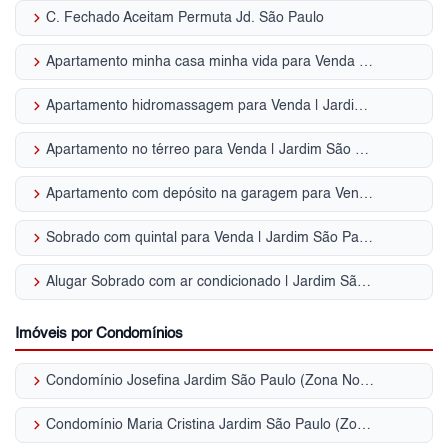
keyboard_arrow_right
C. Fechado Aceitam Permuta Jd. São Paulo
keyboard_arrow_right
Apartamento minha casa minha vida para Venda | Jardim São Paulo
keyboard_arrow_right
Apartamento hidromassagem para Venda | Jardim São Paulo
keyboard_arrow_right
Apartamento no térreo para Venda | Jardim São Paulo
keyboard_arrow_right
Apartamento com depósito na garagem para Venda | Jardim São Paulo
keyboard_arrow_right
Sobrado com quintal para Venda | Jardim São Paulo
keyboard_arrow_right
Alugar Sobrado com ar condicionado | Jardim São Paulo
Imóveis por Condomínios
keyboard_arrow_right
Condomínio Josefina Jardim São Paulo (Zona Norte)
keyboard_arrow_right
Condomínio Maria Cristina Jardim São Paulo (Zona Norte)