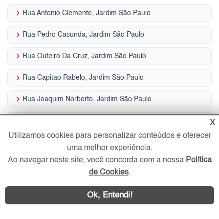
keyboard_arrow_right
Rua Antonio Clemente, Jardim São Paulo
keyboard_arrow_right
Rua Pedro Cacunda, Jardim São Paulo
keyboard_arrow_right
Rua Outeiro Da Cruz, Jardim São Paulo
keyboard_arrow_right
Rua Capitao Rabelo, Jardim São Paulo
keyboard_arrow_right
Rua Joaquim Norberto, Jardim São Paulo
keyboard_arrow_right
Rua Guajurus, Jardim São Paulo
X
Utilizamos cookies para personalizar conteúdos e oferecer
keyboard_arrow_right
Rua Gasparua Soares, Jardim São Paulo
uma melhor experiência.
Ao navegar neste site, você concorda com a nossa
Política
keyboard_arrow_right
Avenida Leoncio De Magalhaes, Jardim São Paulo
de Cookies
.
keyboard_arrow_right
Rua Tibiri, Jardim São Paulo
Ok, Entendi!
keyboard_arrow_right
Avenida Leoncio De Magalhaes, Jardim São Paulo