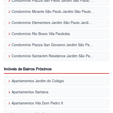
keyboard_arrow_right
Condomínio Piazza San Paolo Jardim São Paulo (Zona Norte)
keyboard_arrow_right
Condomínio Mirante São Paulo Jardim São Paulo (Zona Norte)
keyboard_arrow_right
Condomínio Elementare Jardim São Paulo Jardim São Paulo (Zona Norte)
keyboard_arrow_right
Condomínio Rio Bravo Vila Paulicéia
keyboard_arrow_right
Condomínio Piazza San Giovanni Jardim São Paulo (Zona Norte)
keyboard_arrow_right
Condomínio Santarém Residence Jardim São Paulo (Zona Norte)
Imóveis de Bairros Próximos
keyboard_arrow_right
Apartamentos Jardim do Colégio
keyboard_arrow_right
Apartamentos Santana
keyboard_arrow_right
Apartamentos Vila Dom Pedro II