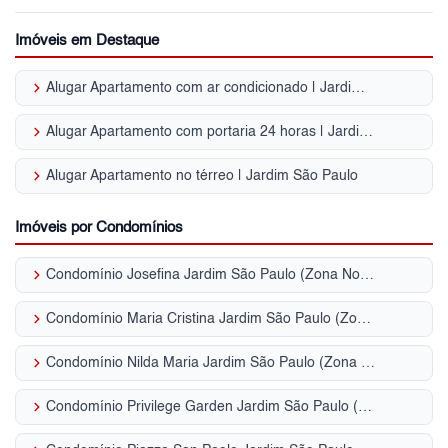
Imóveis em Destaque
keyboard_arrow_right
Alugar Apartamento com ar condicionado | Jardim São Paulo
keyboard_arrow_right
Alugar Apartamento com portaria 24 horas | Jardim São Paulo
keyboard_arrow_right
Alugar Apartamento no térreo | Jardim São Paulo
Imóveis por Condomínios
keyboard_arrow_right
Condomínio Josefina Jardim São Paulo (Zona Norte)
keyboard_arrow_right
Condomínio Maria Cristina Jardim São Paulo (Zona Norte)
keyboard_arrow_right
Condomínio Nilda Maria Jardim São Paulo (Zona Norte)
keyboard_arrow_right
Condomínio Privilege Garden Jardim São Paulo (Zona Norte)