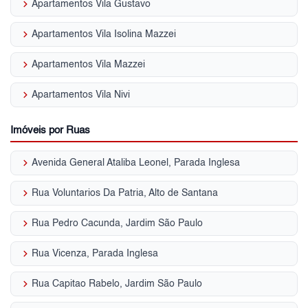
keyboard_arrow_right
Apartamentos Vila Gustavo
keyboard_arrow_right
Apartamentos Vila Isolina Mazzei
keyboard_arrow_right
Apartamentos Vila Mazzei
keyboard_arrow_right
Apartamentos Vila Nivi
Imóveis por Ruas
keyboard_arrow_right
Avenida General Ataliba Leonel, Parada Inglesa
keyboard_arrow_right
Rua Voluntarios Da Patria, Alto de Santana
keyboard_arrow_right
Rua Pedro Cacunda, Jardim São Paulo
keyboard_arrow_right
Rua Vicenza, Parada Inglesa
keyboard_arrow_right
Rua Capitao Rabelo, Jardim São Paulo