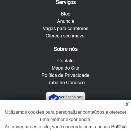
Serviços
Blog
Anuncie
Vagas para corretores
Ofereça seu imóvel
Sobre nós
Contato
Mapa do Site
Política de Privacidade
Trabalhe Conosco
Verificada por
X
Utilizamos cookies para personalizar conteúdos e oferecer
Redes Sociais
uma melhor experiência.
Ao navegar neste site, você concorda com a nossa
Política