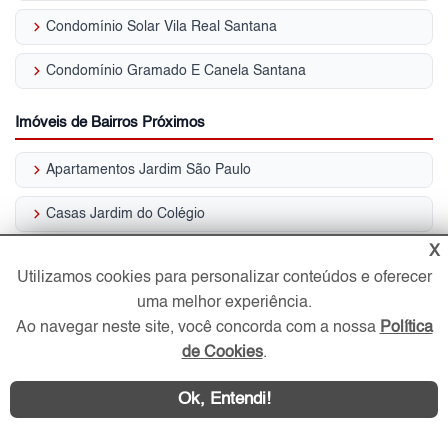
keyboard_arrow_right
Condomínio Solar Vila Real Santana
keyboard_arrow_right
Condomínio Gramado E Canela Santana
Imóveis de Bairros Próximos
keyboard_arrow_right
Apartamentos Jardim São Paulo
keyboard_arrow_right
Casas Jardim do Colégio
X
keyboard_arrow_right
Casas Jardim São Paulo
Utilizamos cookies para personalizar conteúdos e oferecer
keyboard_arrow_right
uma melhor experiência.
Casas Vila Mariza Mazzei
Ao navegar neste site, você concorda com a nossa
Política
keyboard_arrow_right
Casas Comerciais Jardim São Paulo
de Cookies
.
keyboard_arrow_right
Coberturas Jardim São Paulo
Ok, Entendi!
keyboard_arrow_right
Condomínios Fechados Jardim do Colégio