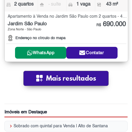
2 quartos
- suíte
1 vaga
43 m²
Apartamento à Venda no Jardim São Paulo com 2 quartos - 43 m²
690.000
Jardim São Paulo
R$
Zona Norte - São Paulo
Endereço no círculo do mapa
WhatsApp
Contatar
Imóveis em Destaque
keyboard_arrow_right
Sobrado com quintal para Venda | Alto de Santana