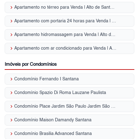
keyboard_arrow_right
Apartamento no térreo para Venda | Alto de Santana
keyboard_arrow_right
Apartamento com portaria 24 horas para Venda | Alto de Santana
keyboard_arrow_right
Apartamento hidromassagem para Venda | Alto de Santana
keyboard_arrow_right
Apartamento com ar condicionado para Venda | Alto de Santana
Imóveis por Condomínios
keyboard_arrow_right
Condomínio Fernando I Santana
keyboard_arrow_right
Condomínio Spazio Di Roma Lauzane Paulista
keyboard_arrow_right
Condomínio Place Jardim São Paulo Jardim São Paulo (Zona Norte)
keyboard_arrow_right
Condomínio Maison Damandy Santana
keyboard_arrow_right
Condomínio Brasilia Advanced Santana