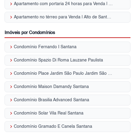
keyboard_arrow_right
Apartamento com portaria 24 horas para Venda | Alto de Santana
keyboard_arrow_right
Apartamento no térreo para Venda | Alto de Santana
Imóveis por Condomínios
keyboard_arrow_right
Condomínio Fernando I Santana
keyboard_arrow_right
Condomínio Spazio Di Roma Lauzane Paulista
keyboard_arrow_right
Condomínio Place Jardim São Paulo Jardim São Paulo (Zona Norte)
keyboard_arrow_right
Condomínio Maison Damandy Santana
keyboard_arrow_right
Condomínio Brasilia Advanced Santana
keyboard_arrow_right
Condomínio Solar Vila Real Santana
keyboard_arrow_right
Condomínio Gramado E Canela Santana