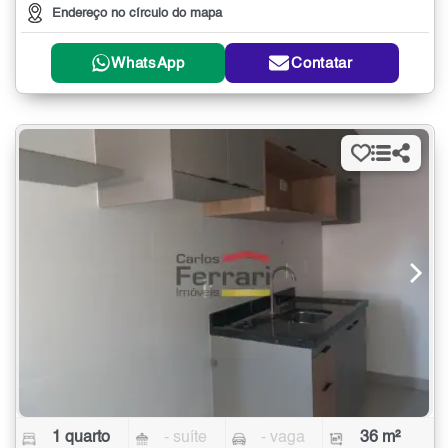
Endereço no círculo do mapa
WhatsApp
Contatar
1 quarto
- suíte
- vaga
36 m²