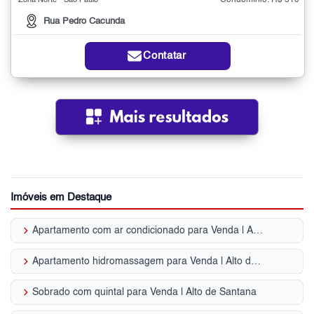
Condomínio: R$ 510
Zona Norte - São Paulo
Rua Pedro Cacunda
Contatar
Imóveis em Destaque
keyboard_arrow_right
Apartamento com ar condicionado para Venda | Alto de Santana
keyboard_arrow_right
Apartamento hidromassagem para Venda | Alto de Santana
keyboard_arrow_right
Sobrado com quintal para Venda | Alto de Santana