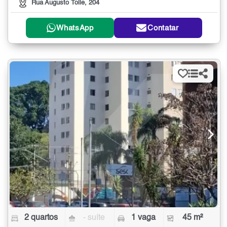
Rua Augusto Tolle, 204
WhatsApp
Contatar
2 quartos
- suíte
1 vaga
45 m²