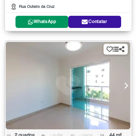
Rua Outeiro da Cruz
WhatsApp
Contatar
2 quartos
- suíte
- vaga
44 m²