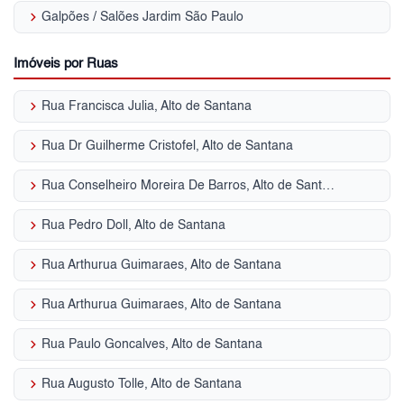
keyboard_arrow_right
Galpões / Salões Jardim São Paulo
Imóveis por Ruas
keyboard_arrow_right
Rua Francisca Julia, Alto de Santana
keyboard_arrow_right
Rua Dr Guilherme Cristofel, Alto de Santana
keyboard_arrow_right
Rua Conselheiro Moreira De Barros, Alto de Santana
keyboard_arrow_right
Rua Pedro Doll, Alto de Santana
keyboard_arrow_right
Rua Arthurua Guimaraes, Alto de Santana
keyboard_arrow_right
Rua Arthurua Guimaraes, Alto de Santana
keyboard_arrow_right
Rua Paulo Goncalves, Alto de Santana
keyboard_arrow_right
Rua Augusto Tolle, Alto de Santana