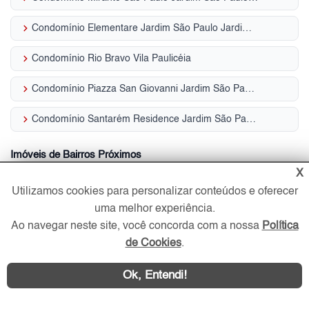
keyboard_arrow_right
Condomínio Elementare Jardim São Paulo Jardim São Paulo (Zona Norte)
keyboard_arrow_right
Condomínio Rio Bravo Vila Paulicéia
keyboard_arrow_right
Condomínio Piazza San Giovanni Jardim São Paulo (Zona Norte)
keyboard_arrow_right
Condomínio Santarém Residence Jardim São Paulo (Zona Norte)
Imóveis de Bairros Próximos
X
keyboard_arrow_right
Apartamentos Parada Inglesa
Utilizamos cookies para personalizar conteúdos e oferecer
uma melhor experiência.
keyboard_arrow_right
Apartamentos Vila Paulicéia
Ao navegar neste site, você concorda com a nossa
Política
de Cookies
.
keyboard_arrow_right
Casas Alto de Santana
Ok, Entendi!
keyboard_arrow_right
Casas Parada Inglesa
keyboard_arrow_right
Casas Vila Paulicéia