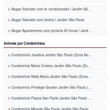
keyboard_arrow_right
Alugar Sobrado com ar condicionado | Jardim São Paulo
keyboard_arrow_right
Alugar Sobrado com lareira | Jardim São Paulo
keyboard_arrow_right
Alugar Apartamento com portaria 24 horas | Jardim São Paulo
Imóveis por Condomínios
keyboard_arrow_right
Condomínio Josefina Jardim São Paulo (Zona Norte)
keyboard_arrow_right
Condomínio Maria Cristina Jardim São Paulo (Zona Norte)
keyboard_arrow_right
Condomínio Nilda Maria Jardim São Paulo (Zona Norte)
keyboard_arrow_right
Condomínio Privilege Garden Jardim São Paulo (Zona Norte)
keyboard_arrow_right
Condomínio Piazza San Paolo Jardim São Paulo (Zona Norte)
keyboard_arrow_right
Condomínio Mirante São Paulo Jardim São Paulo (Zona Norte)