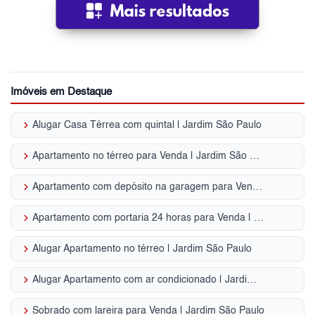
Imóveis em Destaque
keyboard_arrow_right
Alugar Casa Térrea com quintal | Jardim São Paulo
keyboard_arrow_right
Apartamento no térreo para Venda | Jardim São Paulo
keyboard_arrow_right
Apartamento com depósito na garagem para Venda | Jardim São Paulo
keyboard_arrow_right
Apartamento com portaria 24 horas para Venda | Jardim São Paulo
keyboard_arrow_right
Alugar Apartamento no térreo | Jardim São Paulo
keyboard_arrow_right
Alugar Apartamento com ar condicionado | Jardim São Paulo
keyboard_arrow_right
Sobrado com lareira para Venda | Jardim São Paulo