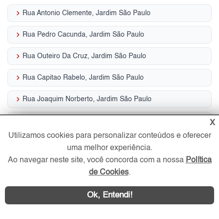
keyboard_arrow_right
Rua Antonio Clemente, Jardim São Paulo
keyboard_arrow_right
Rua Pedro Cacunda, Jardim São Paulo
keyboard_arrow_right
Rua Outeiro Da Cruz, Jardim São Paulo
keyboard_arrow_right
Rua Capitao Rabelo, Jardim São Paulo
keyboard_arrow_right
Rua Joaquim Norberto, Jardim São Paulo
keyboard_arrow_right
Rua Guajurus, Jardim São Paulo
X
Utilizamos cookies para personalizar conteúdos e oferecer
keyboard_arrow_right
Rua Gasparua Soares, Jardim São Paulo
uma melhor experiência.
Ao navegar neste site, você concorda com a nossa
Política
keyboard_arrow_right
Rua Augusto Tortorelo Araujo, Jardim São Paulo
de Cookies
.
keyboard_arrow_right
Avenida Leoncio De Magalhaes, Jardim São Paulo
Ok, Entendi!
keyboard_arrow_right
Rua Tibiri, Jardim São Paulo