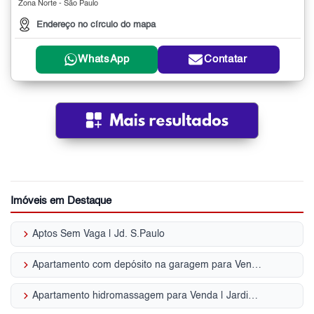
Zona Norte - São Paulo
Endereço no círculo do mapa
WhatsApp
Contatar
Imóveis em Destaque
keyboard_arrow_right
Aptos Sem Vaga | Jd. S.Paulo
keyboard_arrow_right
Apartamento com depósito na garagem para Venda | Jardim São Paulo
keyboard_arrow_right
Apartamento hidromassagem para Venda | Jardim São Paulo