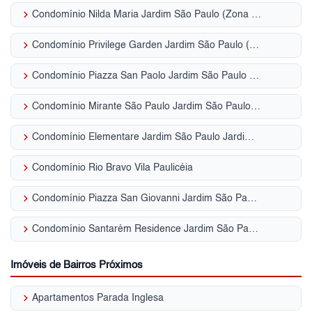
keyboard_arrow_right
Condomínio Nilda Maria Jardim São Paulo (Zona Norte)
keyboard_arrow_right
Condomínio Privilege Garden Jardim São Paulo (Zona Norte)
keyboard_arrow_right
Condomínio Piazza San Paolo Jardim São Paulo (Zona Norte)
keyboard_arrow_right
Condomínio Mirante São Paulo Jardim São Paulo (Zona Norte)
keyboard_arrow_right
Condomínio Elementare Jardim São Paulo Jardim São Paulo (Zona Norte)
keyboard_arrow_right
Condomínio Rio Bravo Vila Paulicéia
keyboard_arrow_right
Condomínio Piazza San Giovanni Jardim São Paulo (Zona Norte)
keyboard_arrow_right
Condomínio Santarém Residence Jardim São Paulo (Zona Norte)
Imóveis de Bairros Próximos
keyboard_arrow_right
Apartamentos Parada Inglesa