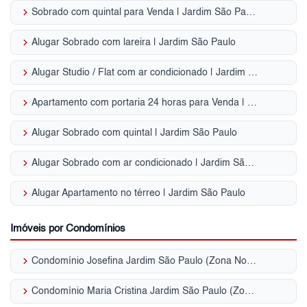
keyboard_arrow_right
Sobrado com quintal para Venda | Jardim São Paulo
keyboard_arrow_right
Alugar Sobrado com lareira | Jardim São Paulo
keyboard_arrow_right
Alugar Studio / Flat com ar condicionado | Jardim São Paulo
keyboard_arrow_right
Apartamento com portaria 24 horas para Venda | Jardim São Paulo
keyboard_arrow_right
Alugar Sobrado com quintal | Jardim São Paulo
keyboard_arrow_right
Alugar Sobrado com ar condicionado | Jardim São Paulo
keyboard_arrow_right
Alugar Apartamento no térreo | Jardim São Paulo
Imóveis por Condomínios
keyboard_arrow_right
Condomínio Josefina Jardim São Paulo (Zona Norte)
keyboard_arrow_right
Condomínio Maria Cristina Jardim São Paulo (Zona Norte)