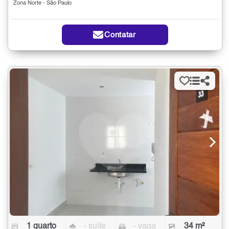
Zona Norte - São Paulo
Contatar
1 quarto
- suíte
- vaga
34 m²