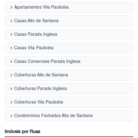
keyboard_arrow_right
Apartamentos Vila Paulicéia
keyboard_arrow_right
Casas Alto de Santana
keyboard_arrow_right
Casas Parada Inglesa
keyboard_arrow_right
Casas Vila Paulicéia
keyboard_arrow_right
Casas Comerciais Parada Inglesa
keyboard_arrow_right
Coberturas Alto de Santana
keyboard_arrow_right
Coberturas Parada Inglesa
keyboard_arrow_right
Coberturas Vila Paulicéia
keyboard_arrow_right
Condomínios Fechados Alto de Santana
Imóveis por Ruas