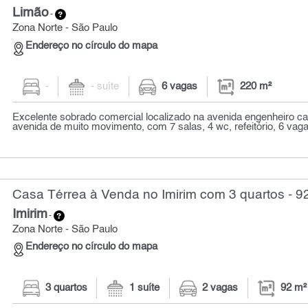
Limão
-
Zona Norte - São Paulo
Endereço no círculo do mapa
-
- suíte
6 vagas
220 m²
Excelente sobrado comercial localizado na avenida engenheiro ca
avenida de muito movimento, com 7 salas, 4 wc, refeitório, 6 vag
Casa Térrea à Venda no Imirim com 3 quartos - 9
Imirim
-
Zona Norte - São Paulo
Endereço no círculo do mapa
3 quartos
1 suíte
2 vagas
92 m²