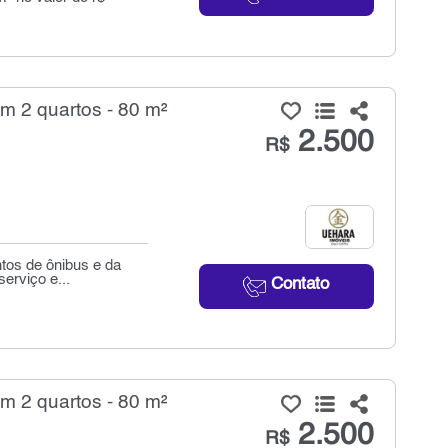
m 2 quartos - 80 m²
2.500
R$
tos de ônibus e da
erviço e...
Contato
m 2 quartos - 80 m²
2.500
R$