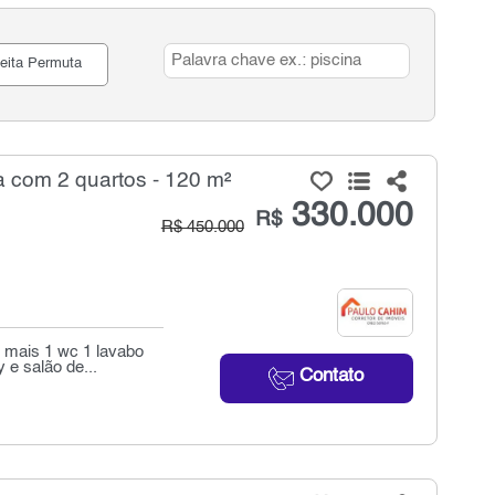
eita Permuta
 com 2 quartos - 120 m²
330.000
R$
R$ 450.000
 mais 1 wc 1 lavabo
 e salão de...
Contato