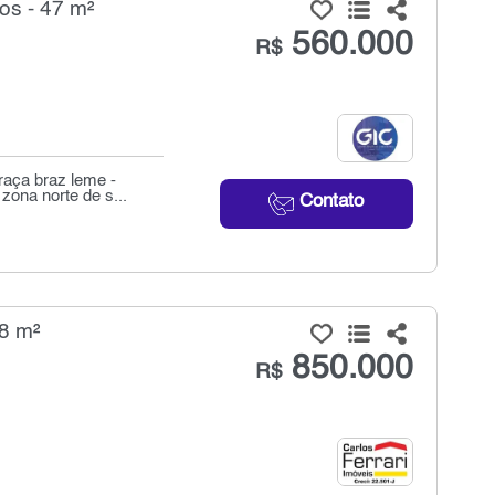
os - 47 m²
560.000
R$
raça braz leme -
zona norte de s...
Contato
8 m²
850.000
R$