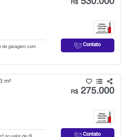
530.000
R$
Contato
(s) de garagem com
3 m²
275.000
R$
Contato
² no valor de r$