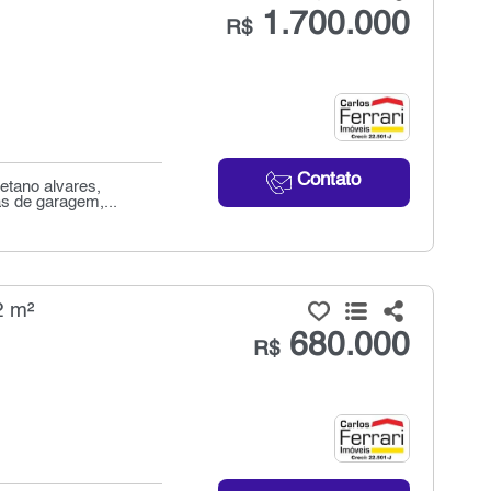
1.700.000
R$
Contato
etano alvares,
as de garagem,...
2 m²
680.000
R$