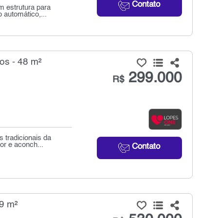
Contato
m estrutura para
 automático,...
os - 48 m²
299.000
R$
 tradicionais da
or e aconch...
Contato
9 m²