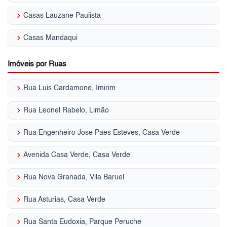
keyboard_arrow_right
Casas Lauzane Paulista
keyboard_arrow_right
Casas Mandaqui
Imóveis por Ruas
keyboard_arrow_right
Rua Luis Cardamone, Imirim
keyboard_arrow_right
Rua Leonel Rabelo, Limão
keyboard_arrow_right
Rua Engenheiro Jose Paes Esteves, Casa Verde
keyboard_arrow_right
Avenida Casa Verde, Casa Verde
keyboard_arrow_right
Rua Nova Granada, Vila Baruel
keyboard_arrow_right
Rua Asturias, Casa Verde
keyboard_arrow_right
Rua Santa Eudoxia, Parque Peruche