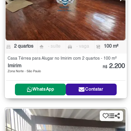
2 quartos
- suíte
- vaga
100 m²
Casa Térrea para Alugar no Imirim com 2 quartos - 100 m²
2.200
Imirim
R$
Zona Norte - São Paulo
WhatsApp
Contatar