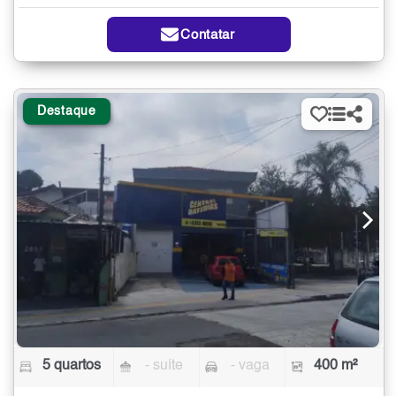
Contatar
Destaque
5 quartos
- suíte
- vaga
400 m²