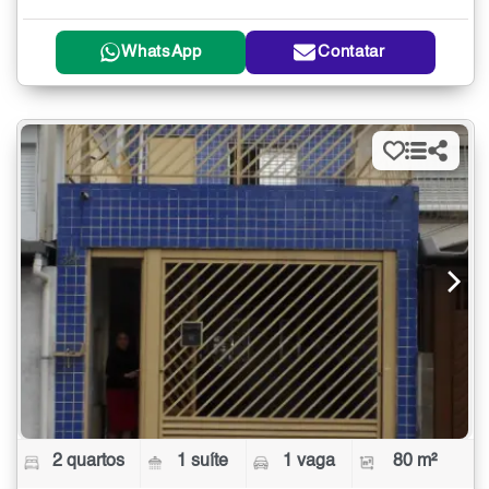
WhatsApp
Contatar
2 quartos
1 suíte
1 vaga
80 m²