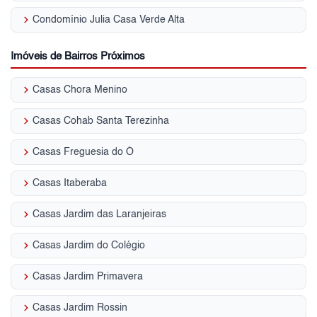
keyboard_arrow_right
Condomínio Julia Casa Verde Alta
Imóveis de Bairros Próximos
keyboard_arrow_right
Casas Chora Menino
keyboard_arrow_right
Casas Cohab Santa Terezinha
keyboard_arrow_right
Casas Freguesia do Ó
keyboard_arrow_right
Casas Itaberaba
keyboard_arrow_right
Casas Jardim das Laranjeiras
keyboard_arrow_right
Casas Jardim do Colégio
keyboard_arrow_right
Casas Jardim Primavera
keyboard_arrow_right
Casas Jardim Rossin