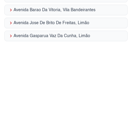
keyboard_arrow_right
Avenida Barao Da Vitoria, Vila Bandeirantes
keyboard_arrow_right
Avenida Jose De Brito De Freitas, Limão
keyboard_arrow_right
Avenida Gasparua Vaz Da Cunha, Limão