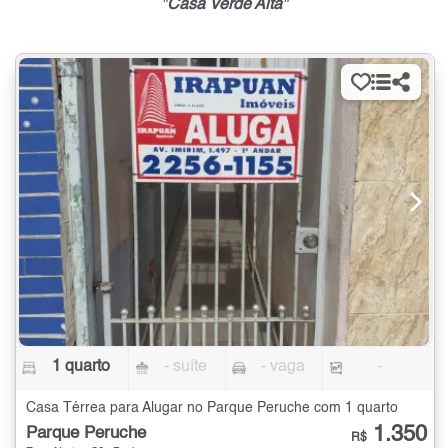
"
Casa Verde Alta
"
1 quarto
- suíte
- vaga
-
Casa Térrea para Alugar no Parque Peruche com 1 quarto
1.350
Parque Peruche
R$