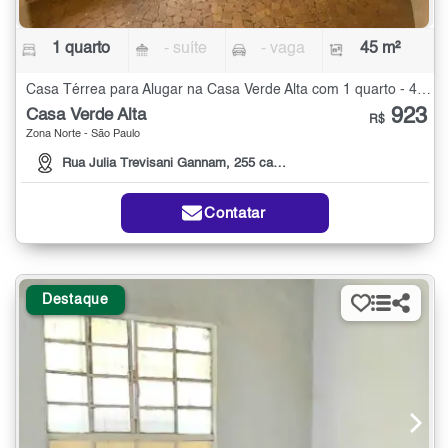
1 quarto
- suíte
- vaga
45 m²
Casa Térrea para Alugar na Casa Verde Alta com 1 quarto - 45 m²
923
Casa Verde Alta
R$
Zona Norte - São Paulo
Rua Julia Trevisani Gannam, 255 casa 07
Contatar
Destaque