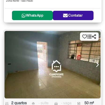
Zona Norte - São Paulo
WhatsApp
Contatar
2 quartos
- suíte
- vaga
50 m²