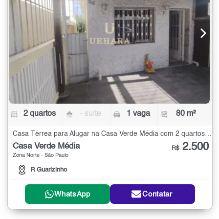
2 quartos
- suíte
1 vaga
80 m²
Casa Térrea para Alugar na Casa Verde Média com 2 quartos - 80 m²
2.500
Casa Verde Média
R$
Zona Norte - São Paulo
R Guarizinho
WhatsApp
Contatar