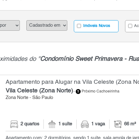
Imóveis Novos
Ac
ximidades do "
Condomínio Sweet Primavera - Rua
Apartamento para Alugar na Vila Celeste (Zona No
Vila Celeste (Zona Norte)
-
Próximo Cachoeirinha
Zona Norte - São Paulo
2 quartos
1 suíte
1 vaga
66 m²
Apartamento com: 2 dormitórios, sendo 1 suíte, sala ampla de jant