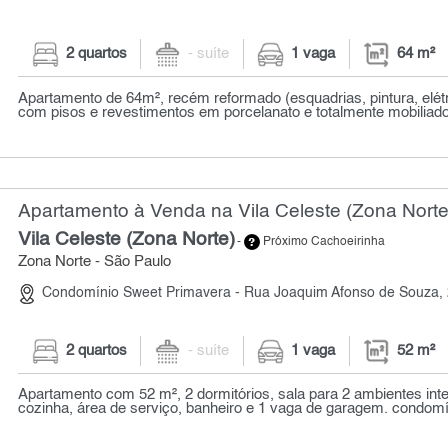
2 quartos
- suíte
1 vaga
64 m²
Apartamento de 64m², recém reformado (esquadrias, pintura, elétri
com pisos e revestimentos em porcelanato e totalmente mobiliado,
Apartamento à Venda na Vila Celeste (Zona Norte
Vila Celeste (Zona Norte)
-
Próximo Cachoeirinha
Zona Norte - São Paulo
Condomínio Sweet Primavera - Rua Joaquim Afonso de Souza,
2 quartos
- suíte
1 vaga
52 m²
Apartamento com 52 m², 2 dormitórios, sala para 2 ambientes int
cozinha, área de serviço, banheiro e 1 vaga de garagem. condomín