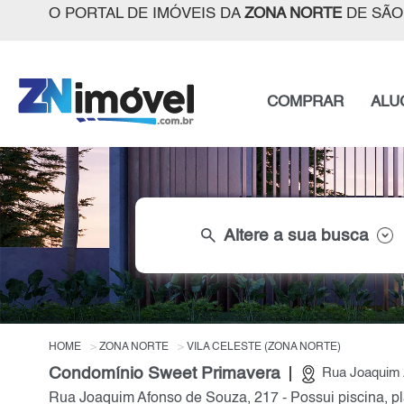
O PORTAL DE IMÓVEIS DA
ZONA NORTE
DE SÃO
COMPRAR
ALU
search
Altere a sua busca
HOME
ZONA NORTE
VILA CELESTE (ZONA NORTE)
Condomínio Sweet Primavera
Rua Joaquim A
Rua Joaquim Afonso de Souza, 217 - Possui piscina, pl