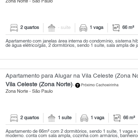
Zona Norte - São Paulo
2 quartos
- suíte
1 vaga
66 m²
Apartamento com janelas área interna do condomínio, sistema hí
de água elétrico/gás, 2 dormitórios, sendo 1 suíte, sala ampla de ja
Apartamento para Alugar na Vila Celeste (Zona No
Vila Celeste (Zona Norte)
-
Próximo Cachoeirinha
Zona Norte - São Paulo
2 quartos
1 suíte
1 vaga
66 m²
Apartamento de 66m² com 2 dormitórios, sendo 1 suíte, 1 vaga 
moderno. conta com sala ampla, cozinha com armários, banheiro