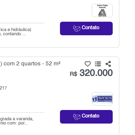
Contato
ca e hidráulica)
 contando ...
) com 2 quartos - 52 m²
320.000
R$
 217
Contato
egrada a varanda,
io com: por...