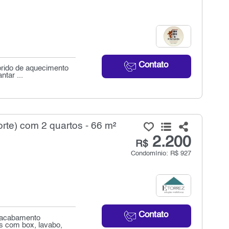
Contato
brido de aquecimento
ntar ...
rte) com 2 quartos - 66 m²
2.200
R$
Condomínio: R$ 927
Contato
e acabamento
s com box, lavabo,