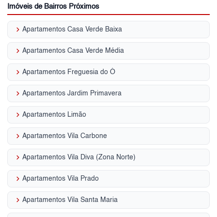
Imóveis de Bairros Próximos
keyboard_arrow_right
Apartamentos Casa Verde Baixa
keyboard_arrow_right
Apartamentos Casa Verde Média
keyboard_arrow_right
Apartamentos Freguesia do Ó
keyboard_arrow_right
Apartamentos Jardim Primavera
keyboard_arrow_right
Apartamentos Limão
keyboard_arrow_right
Apartamentos Vila Carbone
keyboard_arrow_right
Apartamentos Vila Diva (Zona Norte)
keyboard_arrow_right
Apartamentos Vila Prado
keyboard_arrow_right
Apartamentos Vila Santa Maria