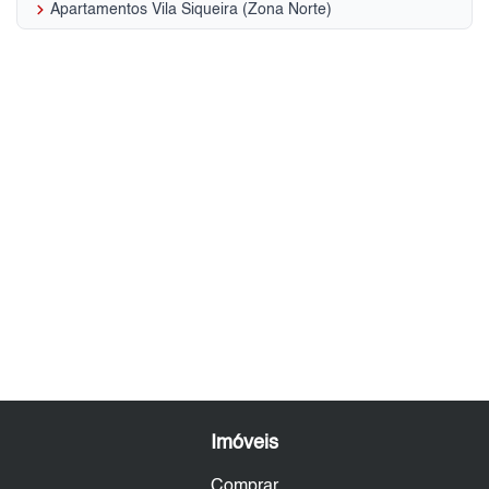
keyboard_arrow_right
Apartamentos Vila Siqueira (Zona Norte)
Imóveis
Comprar