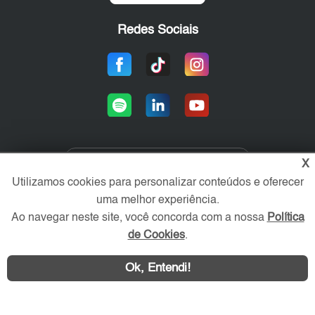
Redes Sociais
X
Área exclusiva aos anunciantes,
Utilizamos cookies para personalizar conteúdos e oferecer
acesse sua conta:
uma melhor experiência.
Ao navegar neste site, você concorda com a nossa
Política
de Cookies
.
Ok, Entendi!