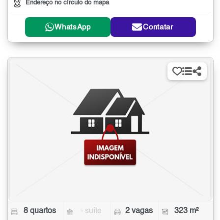
Endereço no círculo do mapa
WhatsApp
Contatar
8 quartos
- suíte
2 vagas
323 m²