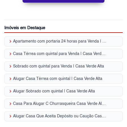
Imóveis em Destaque
keyboard_arrow_right
Apartamento com portaria 24 horas para Venda | Casa Verde Alta
keyboard_arrow_right
Casa Térrea com quintal para Venda | Casa Verde Alta
keyboard_arrow_right
Sobrado com quintal para Venda | Casa Verde Alta
keyboard_arrow_right
Alugar Casa Térrea com quintal | Casa Verde Alta
keyboard_arrow_right
Alugar Sobrado com quintal | Casa Verde Alta
keyboard_arrow_right
Casa Para Alugar C Churrasqueira Casa Verde Alta - SP
keyboard_arrow_right
Alugar Casa Que Aceita Depósito ou Caução Casa Verde Alta - SP