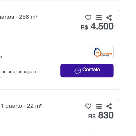
artos - 258 m²
4.500
R$
²
Contato
conforto, espaço e
..
1 quarto - 22 m²
830
R$