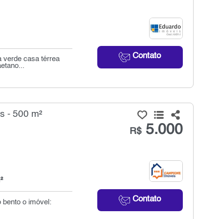
Contato
 verde casa térrea
etano...
s - 500 m²
5.000
R$
²
Contato
 bento o imóvel: