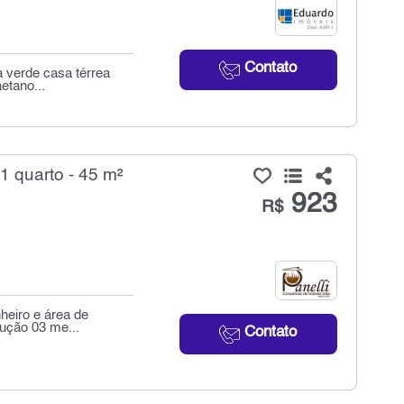
Contato
 verde casa térrea
etano...
1 quarto - 45 m²
923
R$
heiro e área de
aução 03 me...
Contato