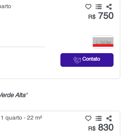
uarto
750
R$
Contato
erde Alta
"
1 quarto - 22 m²
830
R$