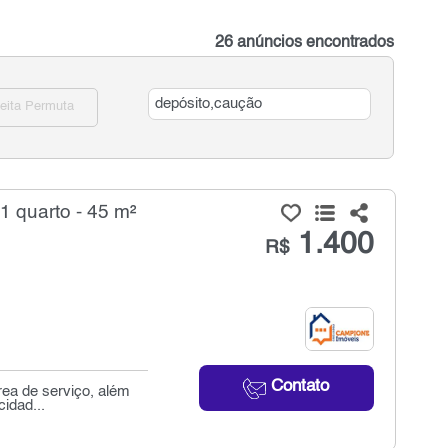
26 anúncios encontrados
eita Permuta
1 quarto - 45 m²
1.400
R$
Contato
rea de serviço, além
cidad...