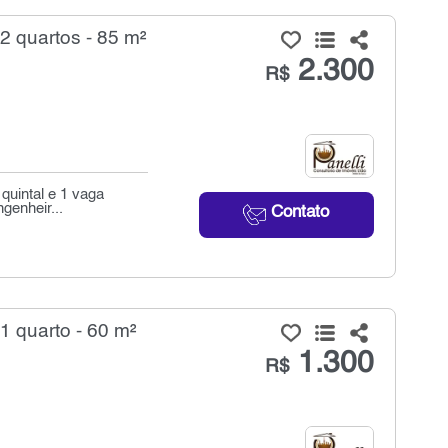
2 quartos - 85 m²
2.300
R$
quintal e 1 vaga
genheir...
Contato
1 quarto - 60 m²
1.300
R$