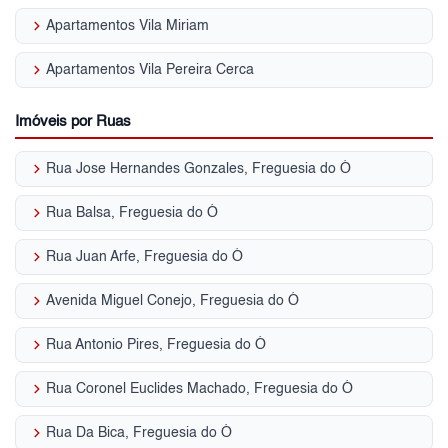
keyboard_arrow_right
Apartamentos Vila Miriam
keyboard_arrow_right
Apartamentos Vila Pereira Cerca
Imóveis por Ruas
keyboard_arrow_right
Rua Jose Hernandes Gonzales, Freguesia do Ó
keyboard_arrow_right
Rua Balsa, Freguesia do Ó
keyboard_arrow_right
Rua Juan Arfe, Freguesia do Ó
keyboard_arrow_right
Avenida Miguel Conejo, Freguesia do Ó
keyboard_arrow_right
Rua Antonio Pires, Freguesia do Ó
keyboard_arrow_right
Rua Coronel Euclides Machado, Freguesia do Ó
keyboard_arrow_right
Rua Da Bica, Freguesia do Ó