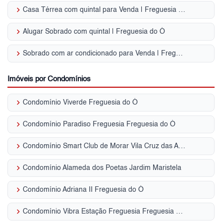
keyboard_arrow_right
Casa Térrea com quintal para Venda | Freguesia do Ó
keyboard_arrow_right
Alugar Sobrado com quintal | Freguesia do Ó
keyboard_arrow_right
Sobrado com ar condicionado para Venda | Freguesia do Ó
Imóveis por Condomínios
keyboard_arrow_right
Condomínio Viverde Freguesia do Ó
keyboard_arrow_right
Condomínio Paradiso Freguesia Freguesia do Ó
keyboard_arrow_right
Condomínio Smart Club de Morar Vila Cruz das Almas
keyboard_arrow_right
Condomínio Alameda dos Poetas Jardim Maristela
keyboard_arrow_right
Condomínio Adriana II Freguesia do Ó
keyboard_arrow_right
Condomínio Vibra Estação Freguesia Freguesia do Ó