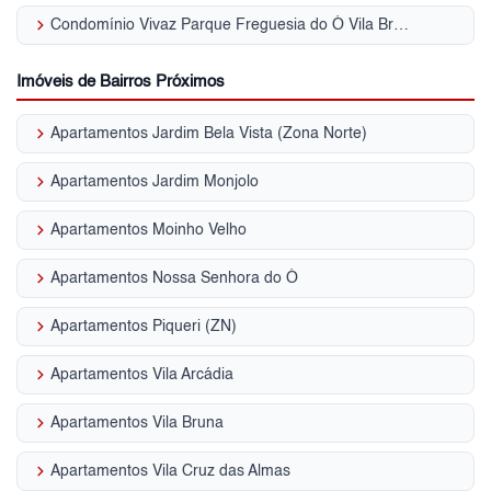
keyboard_arrow_right
Condomínio Vivaz Parque Freguesia do Ó Vila Bruna
Imóveis de Bairros Próximos
keyboard_arrow_right
Apartamentos Jardim Bela Vista (Zona Norte)
keyboard_arrow_right
Apartamentos Jardim Monjolo
keyboard_arrow_right
Apartamentos Moinho Velho
keyboard_arrow_right
Apartamentos Nossa Senhora do Ó
keyboard_arrow_right
Apartamentos Piqueri (ZN)
keyboard_arrow_right
Apartamentos Vila Arcádia
keyboard_arrow_right
Apartamentos Vila Bruna
keyboard_arrow_right
Apartamentos Vila Cruz das Almas