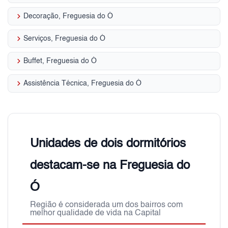
keyboard_arrow_right
Decoração, Freguesia do Ó
keyboard_arrow_right
Serviços, Freguesia do Ó
keyboard_arrow_right
Buffet, Freguesia do Ó
keyboard_arrow_right
Assistência Técnica, Freguesia do Ó
Unidades de dois dormitórios
destacam-se na Freguesia do
Ó
Região é considerada um dos bairros com
melhor qualidade de vida na Capital