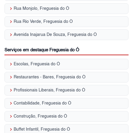
keyboard_arrow_right
Rua Monjolo, Freguesia do Ó
keyboard_arrow_right
Rua Rio Verde, Freguesia do Ó
keyboard_arrow_right
Avenida Inajarua De Souza, Freguesia do Ó
Serviços em destaque Freguesia do Ó
keyboard_arrow_right
Escolas, Freguesia do Ó
keyboard_arrow_right
Restaurantes - Bares, Freguesia do Ó
keyboard_arrow_right
Profissionais Liberais, Freguesia do Ó
keyboard_arrow_right
Contabilidade, Freguesia do Ó
keyboard_arrow_right
Construção, Freguesia do Ó
keyboard_arrow_right
Buffet Infantil, Freguesia do Ó