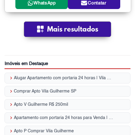
WhatsApp
Contatar
Imóveis em Destaque
keyboard_arrow_right
Alugar Apartamento com portaria 24 horas | Vila Guilherme
keyboard_arrow_right
Comprar Apto Vila Guilherme SP
keyboard_arrow_right
Apto V Guilherme R$ 250mil
keyboard_arrow_right
Apartamento com portaria 24 horas para Venda | Vila Guilherme
keyboard_arrow_right
Apto P Comprar Vila Guilherme