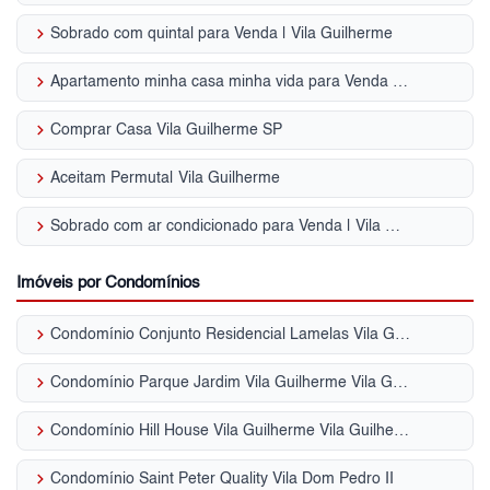
keyboard_arrow_right
Sobrado com quintal para Venda | Vila Guilherme
keyboard_arrow_right
Apartamento minha casa minha vida para Venda | Vila Guilherme
keyboard_arrow_right
Comprar Casa Vila Guilherme SP
keyboard_arrow_right
Aceitam Permuta| Vila Guilherme
keyboard_arrow_right
Sobrado com ar condicionado para Venda | Vila Guilherme
Imóveis por Condomínios
keyboard_arrow_right
Condomínio Conjunto Residencial Lamelas Vila Guilherme
keyboard_arrow_right
Condomínio Parque Jardim Vila Guilherme Vila Guilherme
keyboard_arrow_right
Condomínio Hill House Vila Guilherme Vila Guilherme
keyboard_arrow_right
Condomínio Saint Peter Quality Vila Dom Pedro II