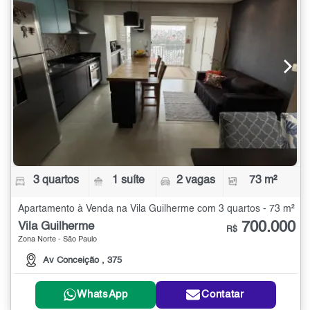
3 quartos
1 suíte
2 vagas
73 m²
Apartamento à Venda na Vila Guilherme com 3 quartos - 73 m²
700.000
Vila Guilherme
R$
Zona Norte - São Paulo
Av Conceição , 375
WhatsApp
Contatar