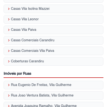
keyboard_arrow_right
Casas Vila Isolina Mazzei
keyboard_arrow_right
Casas Vila Leonor
keyboard_arrow_right
Casas Vila Paiva
keyboard_arrow_right
Casas Comerciais Carandiru
keyboard_arrow_right
Casas Comerciais Vila Paiva
keyboard_arrow_right
Coberturas Carandiru
Imóveis por Ruas
keyboard_arrow_right
Rua Eugenio De Freitas, Vila Guilherme
keyboard_arrow_right
Rua Joao Ventura Batista, Vila Guilherme
keyboard_arrow_right
Avenida Joaquina Ramalho, Vila Guilherme