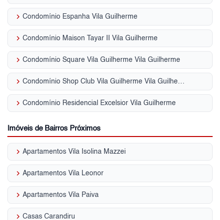
keyboard_arrow_right
Condomínio Espanha Vila Guilherme
keyboard_arrow_right
Condomínio Maison Tayar II Vila Guilherme
keyboard_arrow_right
Condomínio Square Vila Guilherme Vila Guilherme
keyboard_arrow_right
Condomínio Shop Club Vila Guilherme Vila Guilherme
keyboard_arrow_right
Condomínio Residencial Excelsior Vila Guilherme
Imóveis de Bairros Próximos
keyboard_arrow_right
Apartamentos Vila Isolina Mazzei
keyboard_arrow_right
Apartamentos Vila Leonor
keyboard_arrow_right
Apartamentos Vila Paiva
keyboard_arrow_right
Casas Carandiru