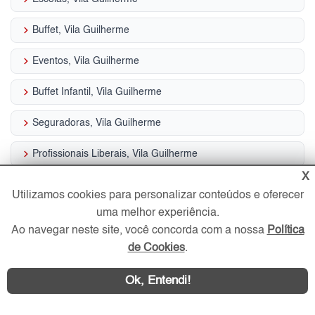
keyboard_arrow_right
Buffet, Vila Guilherme
keyboard_arrow_right
Eventos, Vila Guilherme
keyboard_arrow_right
Buffet Infantil, Vila Guilherme
keyboard_arrow_right
Seguradoras, Vila Guilherme
keyboard_arrow_right
Profissionais Liberais, Vila Guilherme
X
keyboard_arrow_right
Festas, Vila Guilherme
Utilizamos cookies para personalizar conteúdos e oferecer
uma melhor experiência.
keyboard_arrow_right
Serviços, Vila Guilherme
Ao navegar neste site, você concorda com a nossa
Política
keyboard_arrow_right
Construção, Vila Guilherme
de Cookies
.
Ok, Entendi!