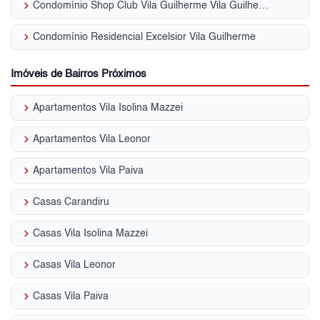
keyboard_arrow_right
Condomínio Shop Club Vila Guilherme Vila Guilherme
keyboard_arrow_right
Condomínio Residencial Excelsior Vila Guilherme
Imóveis de Bairros Próximos
keyboard_arrow_right
Apartamentos Vila Isolina Mazzei
keyboard_arrow_right
Apartamentos Vila Leonor
keyboard_arrow_right
Apartamentos Vila Paiva
keyboard_arrow_right
Casas Carandiru
keyboard_arrow_right
Casas Vila Isolina Mazzei
keyboard_arrow_right
Casas Vila Leonor
keyboard_arrow_right
Casas Vila Paiva