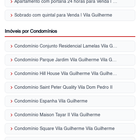
keyboard_arrow_right
Apartamento com portaria 24 horas para Venda | Vila Guilherme
keyboard_arrow_right
Sobrado com quintal para Venda | Vila Guilherme
Imóveis por Condomínios
keyboard_arrow_right
Condomínio Conjunto Residencial Lamelas Vila Guilherme
keyboard_arrow_right
Condomínio Parque Jardim Vila Guilherme Vila Guilherme
keyboard_arrow_right
Condomínio Hill House Vila Guilherme Vila Guilherme
keyboard_arrow_right
Condomínio Saint Peter Quality Vila Dom Pedro II
keyboard_arrow_right
Condomínio Espanha Vila Guilherme
keyboard_arrow_right
Condomínio Maison Tayar II Vila Guilherme
keyboard_arrow_right
Condomínio Square Vila Guilherme Vila Guilherme