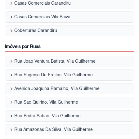
keyboard_arrow_right
Casas Comerciais Carandiru
keyboard_arrow_right
Casas Comerciais Vila Paiva
keyboard_arrow_right
Coberturas Carandiru
Imóveis por Ruas
keyboard_arrow_right
Rua Joao Ventura Batista, Vila Guilherme
keyboard_arrow_right
Rua Eugenio De Freitas, Vila Guilherme
keyboard_arrow_right
Avenida Joaquina Ramalho, Vila Guilherme
keyboard_arrow_right
Rua Sao Quirino, Vila Guilherme
keyboard_arrow_right
Rua Pedra Sabao, Vila Guilherme
keyboard_arrow_right
Rua Amazonas Da Silva, Vila Guilherme