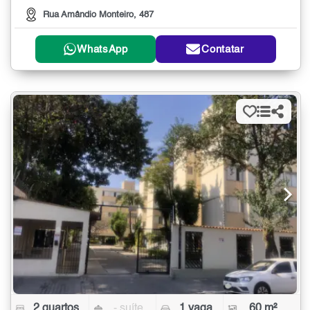
Rua Amândio Monteiro, 487
WhatsApp
Contatar
2 quartos
- suíte
1 vaga
60 m²