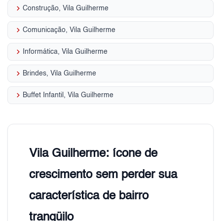
keyboard_arrow_right
Construção, Vila Guilherme
keyboard_arrow_right
Comunicação, Vila Guilherme
keyboard_arrow_right
Informática, Vila Guilherme
keyboard_arrow_right
Brindes, Vila Guilherme
keyboard_arrow_right
Buffet Infantil, Vila Guilherme
Vila Guilherme: ícone de
crescimento sem perder sua
característica de bairro
tranqüilo