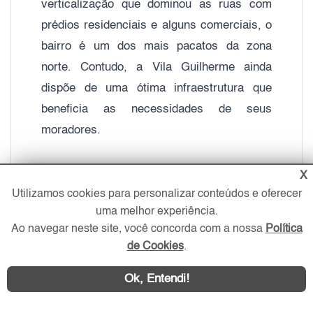
verticalização que dominou as ruas com
prédios residenciais e alguns comerciais, o
bairro é um dos mais pacatos da zona
norte. Contudo, a Vila Guilherme ainda
dispõe de uma ótima infraestrutura que
beneficia as necessidades de seus
moradores.
O mais interessante é que o bairro, mesmo
X
passando por esse processo de
Utilizamos cookies para personalizar conteúdos e oferecer
uma melhor experiência.
modernização nos últimos anos, concentra
Ao navegar neste site, você concorda com a nossa
Política
um grande número de casarões com jardins
de Cookies
.
e pomares dentro de seus quintais, dando a
ele um toque de tradição ao local. Mas,
Ok, Entendi!
como o "desenvolvimento" imobiliário nunca