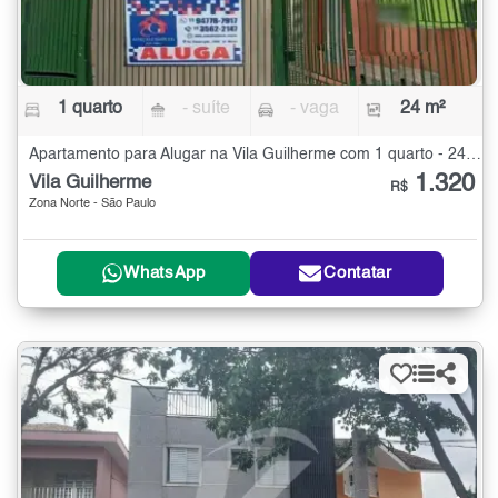
1 quarto
- suíte
- vaga
24 m²
Apartamento para Alugar na Vila Guilherme com 1 quarto - 24 m²
1.320
Vila Guilherme
R$
Zona Norte - São Paulo
WhatsApp
Contatar