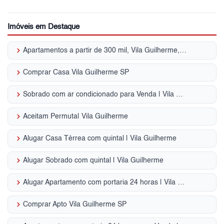
Imóveis em Destaque
keyboard_arrow_right
Apartamentos a partir de 300 mil, Vila Guilherme, 2 quartos, Zona Norte, SP
keyboard_arrow_right
Comprar Casa Vila Guilherme SP
keyboard_arrow_right
Sobrado com ar condicionado para Venda | Vila Guilherme
keyboard_arrow_right
Aceitam Permuta| Vila Guilherme
keyboard_arrow_right
Alugar Casa Térrea com quintal | Vila Guilherme
keyboard_arrow_right
Alugar Sobrado com quintal | Vila Guilherme
keyboard_arrow_right
Alugar Apartamento com portaria 24 horas | Vila Guilherme
keyboard_arrow_right
Comprar Apto Vila Guilherme SP