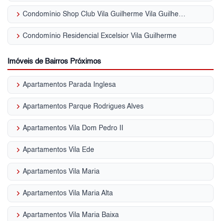
keyboard_arrow_right
Condomínio Shop Club Vila Guilherme Vila Guilherme
keyboard_arrow_right
Condomínio Residencial Excelsior Vila Guilherme
Imóveis de Bairros Próximos
keyboard_arrow_right
Apartamentos Parada Inglesa
keyboard_arrow_right
Apartamentos Parque Rodrigues Alves
keyboard_arrow_right
Apartamentos Vila Dom Pedro II
keyboard_arrow_right
Apartamentos Vila Ede
keyboard_arrow_right
Apartamentos Vila Maria
keyboard_arrow_right
Apartamentos Vila Maria Alta
keyboard_arrow_right
Apartamentos Vila Maria Baixa