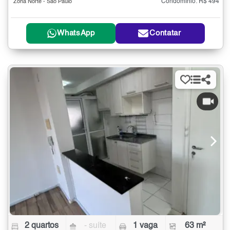
Condomínio: R$ 494
Zona Norte - São Paulo
WhatsApp
Contatar
2 quartos
- suíte
1 vaga
63 m²