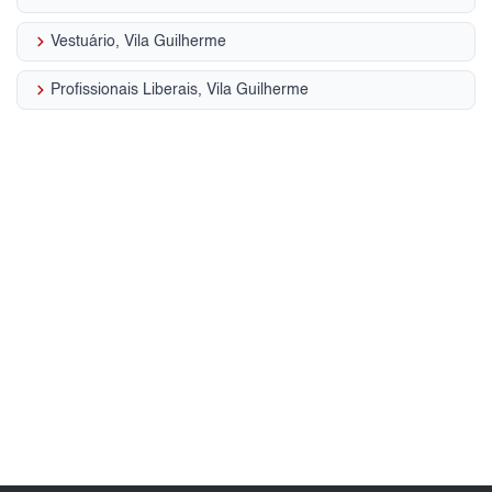
keyboard_arrow_right
Vestuário, Vila Guilherme
keyboard_arrow_right
Profissionais Liberais, Vila Guilherme