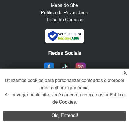
Mapa do Site
Política de Privacidade
Trabalhe Conosco
Verificada por
Redes Sociais
X
Utilizamos cookies para personalizar conteúdos e oferecer
uma melhor experiência.
Ao navegar neste site, você concorda com a nossa
Política
de Cookies
.
Área exclusiva aos anunciantes,
Ok, Entendi!
acesse sua conta: