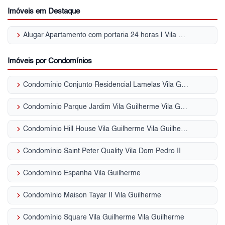
Imóveis em Destaque
keyboard_arrow_right
Alugar Apartamento com portaria 24 horas | Vila Guilherme
Imóveis por Condomínios
keyboard_arrow_right
Condomínio Conjunto Residencial Lamelas Vila Guilherme
keyboard_arrow_right
Condomínio Parque Jardim Vila Guilherme Vila Guilherme
keyboard_arrow_right
Condomínio Hill House Vila Guilherme Vila Guilherme
keyboard_arrow_right
Condomínio Saint Peter Quality Vila Dom Pedro II
keyboard_arrow_right
Condomínio Espanha Vila Guilherme
keyboard_arrow_right
Condomínio Maison Tayar II Vila Guilherme
keyboard_arrow_right
Condomínio Square Vila Guilherme Vila Guilherme