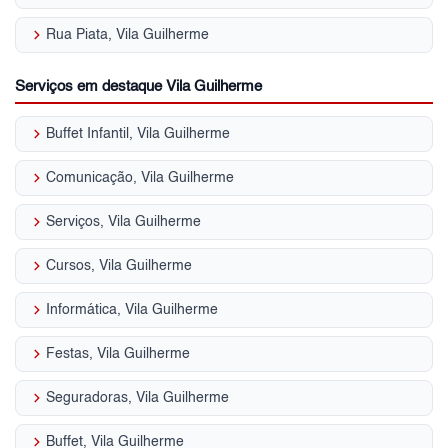
keyboard_arrow_right
Rua Piata, Vila Guilherme
Serviços em destaque Vila Guilherme
keyboard_arrow_right
Buffet Infantil, Vila Guilherme
keyboard_arrow_right
Comunicação, Vila Guilherme
keyboard_arrow_right
Serviços, Vila Guilherme
keyboard_arrow_right
Cursos, Vila Guilherme
keyboard_arrow_right
Informática, Vila Guilherme
keyboard_arrow_right
Festas, Vila Guilherme
keyboard_arrow_right
Seguradoras, Vila Guilherme
keyboard_arrow_right
Buffet, Vila Guilherme