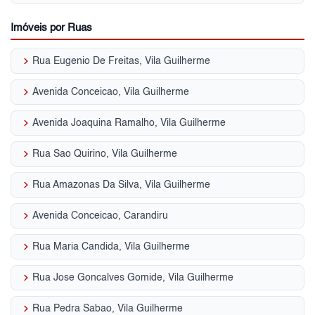
Imóveis por Ruas
keyboard_arrow_right
Rua Eugenio De Freitas, Vila Guilherme
keyboard_arrow_right
Avenida Conceicao, Vila Guilherme
keyboard_arrow_right
Avenida Joaquina Ramalho, Vila Guilherme
keyboard_arrow_right
Rua Sao Quirino, Vila Guilherme
keyboard_arrow_right
Rua Amazonas Da Silva, Vila Guilherme
keyboard_arrow_right
Avenida Conceicao, Carandiru
keyboard_arrow_right
Rua Maria Candida, Vila Guilherme
keyboard_arrow_right
Rua Jose Goncalves Gomide, Vila Guilherme
keyboard_arrow_right
Rua Pedra Sabao, Vila Guilherme