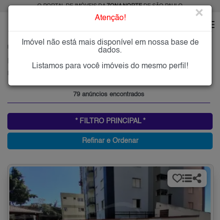
O PORTAL DE IMÓVEIS DA
ZONA NORTE
DE SÃO PAULO
×
Atenção!
Imóvel não está mais disponível em nossa base de
HOME
ZONA NORTE
ALUGAR
PARQUE MANDAQUI
dados.
Imóveis para Alugar no Parque Mandaqui, Zona Norte de São Paulo, SP
Listamos para você imóveis do mesmo perfil!
Parque Mandaqui, Zona Norte
79 anúncios encontrados
* FILTRO PRINCIPAL *
Refinar e Ordenar