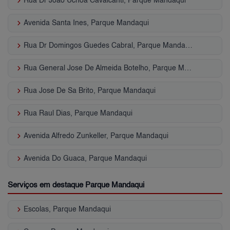
keyboard_arrow_right
Rua Dr Joao Uchoa Cavalcanti, Parque Mandaqui
keyboard_arrow_right
Avenida Santa Ines, Parque Mandaqui
keyboard_arrow_right
Rua Dr Domingos Guedes Cabral, Parque Mandaqui
keyboard_arrow_right
Rua General Jose De Almeida Botelho, Parque Mandaqui
keyboard_arrow_right
Rua Jose De Sa Brito, Parque Mandaqui
keyboard_arrow_right
Rua Raul Dias, Parque Mandaqui
keyboard_arrow_right
Avenida Alfredo Zunkeller, Parque Mandaqui
keyboard_arrow_right
Avenida Do Guaca, Parque Mandaqui
Serviços em destaque Parque Mandaqui
keyboard_arrow_right
Escolas, Parque Mandaqui