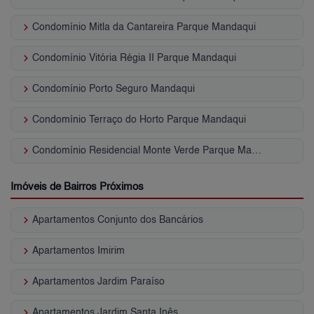
keyboard_arrow_right
Condomínio Mitla da Cantareira Parque Mandaqui
keyboard_arrow_right
Condomínio Vitória Régia II Parque Mandaqui
keyboard_arrow_right
Condomínio Porto Seguro Mandaqui
keyboard_arrow_right
Condomínio Terraço do Horto Parque Mandaqui
keyboard_arrow_right
Condomínio Residencial Monte Verde Parque Mandaqui
Imóveis de Bairros Próximos
keyboard_arrow_right
Apartamentos Conjunto dos Bancários
keyboard_arrow_right
Apartamentos Imirim
keyboard_arrow_right
Apartamentos Jardim Paraíso
keyboard_arrow_right
Apartamentos Jardim Santa Inês