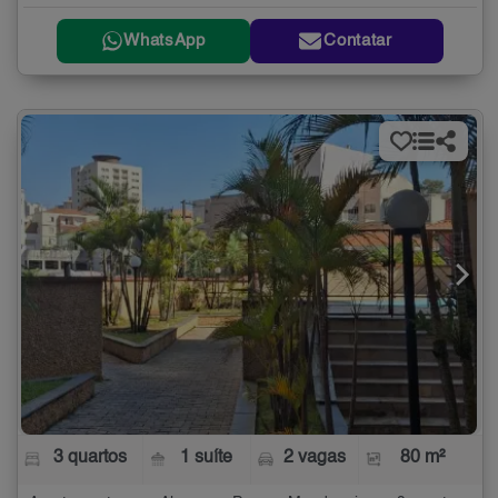
WhatsApp
Contatar
3 quartos
1 suíte
2 vagas
80 m²