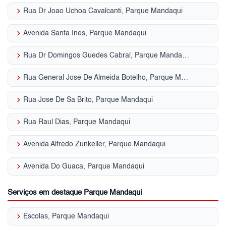
keyboard_arrow_right
Rua Dr Joao Uchoa Cavalcanti, Parque Mandaqui
keyboard_arrow_right
Avenida Santa Ines, Parque Mandaqui
keyboard_arrow_right
Rua Dr Domingos Guedes Cabral, Parque Mandaqui
keyboard_arrow_right
Rua General Jose De Almeida Botelho, Parque Mandaqui
keyboard_arrow_right
Rua Jose De Sa Brito, Parque Mandaqui
keyboard_arrow_right
Rua Raul Dias, Parque Mandaqui
keyboard_arrow_right
Avenida Alfredo Zunkeller, Parque Mandaqui
keyboard_arrow_right
Avenida Do Guaca, Parque Mandaqui
Serviços em destaque Parque Mandaqui
keyboard_arrow_right
Escolas, Parque Mandaqui