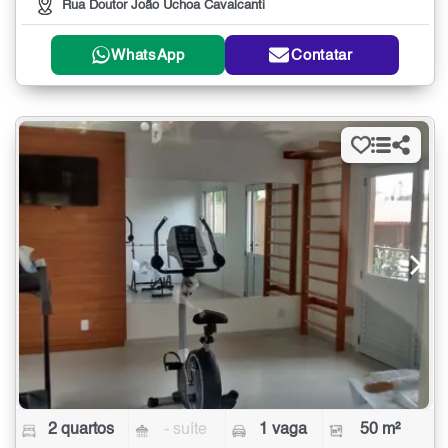
Rua Doutor João Uchoa Cavalcanti
WhatsApp
Contatar
2 quartos
- suíte
1 vaga
50 m²