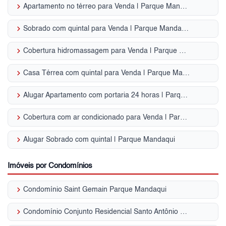
keyboard_arrow_right
Apartamento no térreo para Venda | Parque Mandaqui
keyboard_arrow_right
Sobrado com quintal para Venda | Parque Mandaqui
keyboard_arrow_right
Cobertura hidromassagem para Venda | Parque Mandaqui
keyboard_arrow_right
Casa Térrea com quintal para Venda | Parque Mandaqui
keyboard_arrow_right
Alugar Apartamento com portaria 24 horas | Parque Mandaqui
keyboard_arrow_right
Cobertura com ar condicionado para Venda | Parque Mandaqui
keyboard_arrow_right
Alugar Sobrado com quintal | Parque Mandaqui
Imóveis por Condomínios
keyboard_arrow_right
Condomínio Saint Gemain Parque Mandaqui
keyboard_arrow_right
Condomínio Conjunto Residencial Santo Antônio Parque Mandaqui