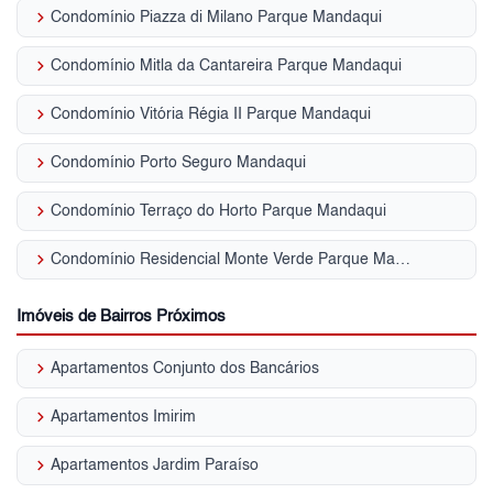
keyboard_arrow_right
Condomínio Piazza di Milano Parque Mandaqui
keyboard_arrow_right
Condomínio Mitla da Cantareira Parque Mandaqui
keyboard_arrow_right
Condomínio Vitória Régia II Parque Mandaqui
keyboard_arrow_right
Condomínio Porto Seguro Mandaqui
keyboard_arrow_right
Condomínio Terraço do Horto Parque Mandaqui
keyboard_arrow_right
Condomínio Residencial Monte Verde Parque Mandaqui
Imóveis de Bairros Próximos
keyboard_arrow_right
Apartamentos Conjunto dos Bancários
keyboard_arrow_right
Apartamentos Imirim
keyboard_arrow_right
Apartamentos Jardim Paraíso