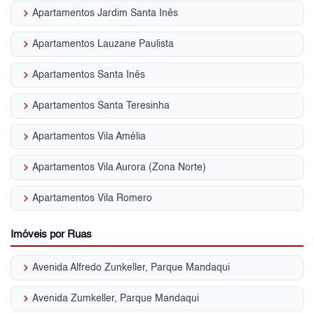
keyboard_arrow_right
Apartamentos Jardim Santa Inês
keyboard_arrow_right
Apartamentos Lauzane Paulista
keyboard_arrow_right
Apartamentos Santa Inês
keyboard_arrow_right
Apartamentos Santa Teresinha
keyboard_arrow_right
Apartamentos Vila Amélia
keyboard_arrow_right
Apartamentos Vila Aurora (Zona Norte)
keyboard_arrow_right
Apartamentos Vila Romero
Imóveis por Ruas
keyboard_arrow_right
Avenida Alfredo Zunkeller, Parque Mandaqui
keyboard_arrow_right
Avenida Zumkeller, Parque Mandaqui