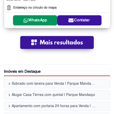
Zona Norte - São Paulo
Endereço no círculo do mapa
WhatsApp
Contatar
Imóveis em Destaque
keyboard_arrow_right
Sobrado com lareira para Venda | Parque Mandaqui
keyboard_arrow_right
Alugar Casa Térrea com quintal | Parque Mandaqui
keyboard_arrow_right
Apartamento com portaria 24 horas para Venda | Parque Mandaqui