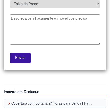
Imóveis em Destaque
keyboard_arrow_right
Cobertura com portaria 24 horas para Venda | Parque Mandaqui