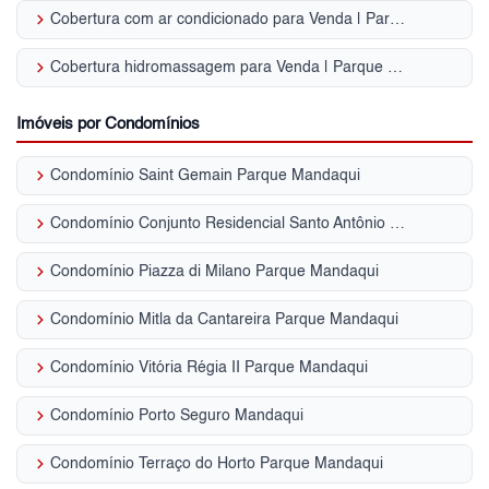
keyboard_arrow_right
Cobertura com ar condicionado para Venda | Parque Mandaqui
keyboard_arrow_right
Cobertura hidromassagem para Venda | Parque Mandaqui
Imóveis por Condomínios
keyboard_arrow_right
Condomínio Saint Gemain Parque Mandaqui
keyboard_arrow_right
Condomínio Conjunto Residencial Santo Antônio Parque Mandaqui
keyboard_arrow_right
Condomínio Piazza di Milano Parque Mandaqui
keyboard_arrow_right
Condomínio Mitla da Cantareira Parque Mandaqui
keyboard_arrow_right
Condomínio Vitória Régia II Parque Mandaqui
keyboard_arrow_right
Condomínio Porto Seguro Mandaqui
keyboard_arrow_right
Condomínio Terraço do Horto Parque Mandaqui