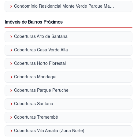
keyboard_arrow_right
Condomínio Residencial Monte Verde Parque Mandaqui
Imóveis de Bairros Próximos
keyboard_arrow_right
Coberturas Alto de Santana
keyboard_arrow_right
Coberturas Casa Verde Alta
keyboard_arrow_right
Coberturas Horto Florestal
keyboard_arrow_right
Coberturas Mandaqui
keyboard_arrow_right
Coberturas Parque Peruche
keyboard_arrow_right
Coberturas Santana
keyboard_arrow_right
Coberturas Tremembé
keyboard_arrow_right
Coberturas Vila Amália (Zona Norte)