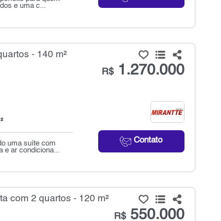
dos e uma c...
uartos - 140 m²
1.270.000
R$
²
Contato
do uma suíte com
 e ar condiciona...
a com 2 quartos - 120 m²
550.000
R$