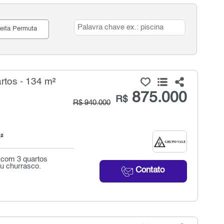
eita Permuta
tos - 134 m²
875.000
R$
R$ 940.000
²
 com 3 quartos
eu churrasco.
Contato