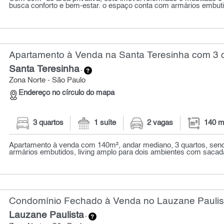
busca conforto e bem-estar. o espaço conta com armários embuti
Apartamento à Venda na Santa Teresinha com 3 q
Santa Teresinha
-
Zona Norte - São Paulo
Endereço no círculo do mapa
3 quartos
1 suíte
2 vagas
140 m
Apartamento à venda com 140m², andar mediano, 3 quartos, sen
armários embutidos, living amplo para dois ambientes com sacada
Condomínio Fechado à Venda no Lauzane Paulist
Lauzane Paulista
-