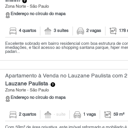
Imirim
-
Zona Norte - São Paulo
Endereço no círculo do mapa
4 quartos
3 suítes
2 vagas
178 
Excelente sobrado em bairro residencial com boa estrutura de co
imediações, e fácil acesso ao shopping santana parque, hiper me
padari...
Apartamento à Venda no Lauzane Paulista com 2 
Lauzane Paulista
-
Zona Norte - São Paulo
Endereço no círculo do mapa
2 quartos
- suíte
1 vaga
59 m²
Com 59m² de área privativa, este imóvel reformado e mobiliado é