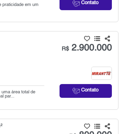
Contato
e praticidade em um
2.900.000
R$
Contato
m uma área total de
l par...
²