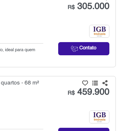
305.000
R$
Contato
o, ideal para quem
quartos - 68 m²
459.900
R$