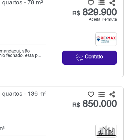
quartos - 78 m²
829.900
R$
Aceita Permuta
 mandaqui, são
o fechado. esta p...
Contato
quartos - 136 m²
850.000
R$
m²