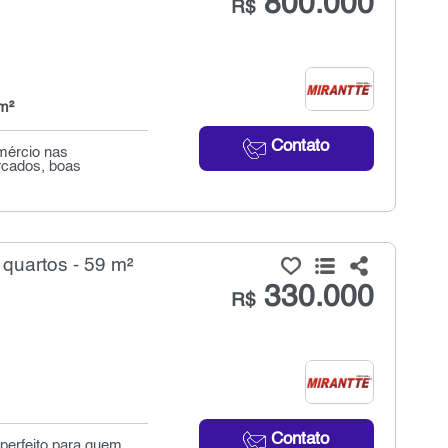
800.000
R$
m²
Contato
mércio nas
rcados, boas
quartos - 59 m²
330.000
R$
Contato
 perfeito para quem