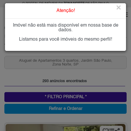
O PORTAL DE IMÓVEIS DA
ZONA NORTE
DE SÃO PAULO
×
Atenção!
Imóvel não está mais disponível em nossa base de
HOME
ZONA NORTE
ALUGAR
JARDIM SÃO PAULO
dados.
Imóveis para Alugar no Jardim São Paulo, Zona Norte de São Paulo, SP
Listamos para você imóveis do mesmo perfil!
Jardim São Paulo (Zona Norte), Zona Norte
aulo,
Aluguel de Casas 2 quartos, Jardim São Paulo, Zona
Norte, SP
293 anúncios encontrados
* FILTRO PRINCIPAL *
Refinar e Ordenar