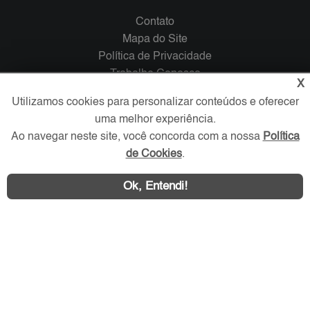
Contato
Mapa do Site
Política de Privacidade
Trabalhe Conosco
X
Utilizamos cookies para personalizar conteúdos e oferecer
Verificada por
uma melhor experiência.
Ao navegar neste site, você concorda com a nossa
Política
Redes Sociais
de Cookies
.
Ok, Entendi!
Área exclusiva aos anunciantes,
acesse sua conta: