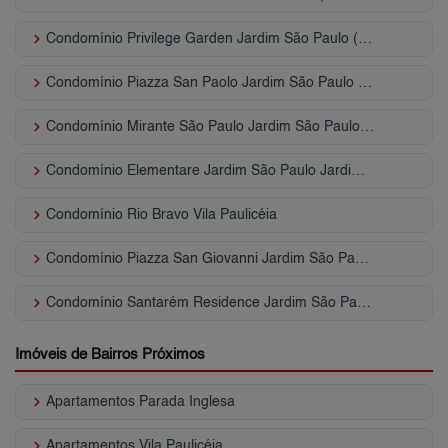
keyboard_arrow_right
Condomínio Privilege Garden Jardim São Paulo (Zona Norte)
keyboard_arrow_right
Condomínio Piazza San Paolo Jardim São Paulo (Zona Norte)
keyboard_arrow_right
Condomínio Mirante São Paulo Jardim São Paulo (Zona Norte)
keyboard_arrow_right
Condomínio Elementare Jardim São Paulo Jardim São Paulo (Zona Norte)
keyboard_arrow_right
Condomínio Rio Bravo Vila Paulicéia
keyboard_arrow_right
Condomínio Piazza San Giovanni Jardim São Paulo (Zona Norte)
keyboard_arrow_right
Condomínio Santarém Residence Jardim São Paulo (Zona Norte)
Imóveis de Bairros Próximos
keyboard_arrow_right
Apartamentos Parada Inglesa
keyboard_arrow_right
Apartamentos Vila Paulicéia