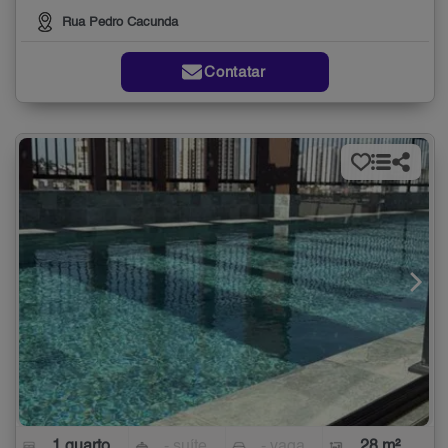
Rua Pedro Cacunda
Contatar
1 quarto
- suíte
- vaga
28 m²