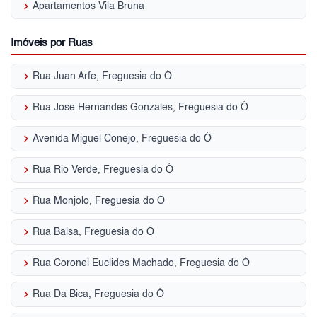
keyboard_arrow_right
Apartamentos Vila Bruna
Imóveis por Ruas
keyboard_arrow_right
Rua Juan Arfe, Freguesia do Ó
keyboard_arrow_right
Rua Jose Hernandes Gonzales, Freguesia do Ó
keyboard_arrow_right
Avenida Miguel Conejo, Freguesia do Ó
keyboard_arrow_right
Rua Rio Verde, Freguesia do Ó
keyboard_arrow_right
Rua Monjolo, Freguesia do Ó
keyboard_arrow_right
Rua Balsa, Freguesia do Ó
keyboard_arrow_right
Rua Coronel Euclides Machado, Freguesia do Ó
keyboard_arrow_right
Rua Da Bica, Freguesia do Ó