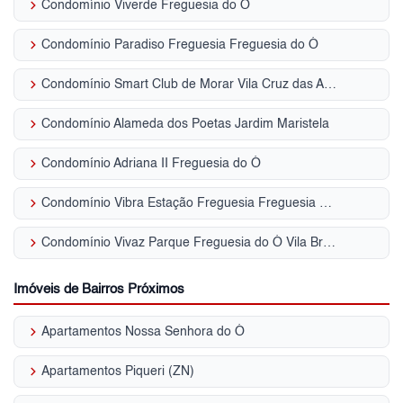
keyboard_arrow_right
Condomínio Viverde Freguesia do Ó
keyboard_arrow_right
Condomínio Paradiso Freguesia Freguesia do Ó
keyboard_arrow_right
Condomínio Smart Club de Morar Vila Cruz das Almas
keyboard_arrow_right
Condomínio Alameda dos Poetas Jardim Maristela
keyboard_arrow_right
Condomínio Adriana II Freguesia do Ó
keyboard_arrow_right
Condomínio Vibra Estação Freguesia Freguesia do Ó
keyboard_arrow_right
Condomínio Vivaz Parque Freguesia do Ó Vila Bruna
Imóveis de Bairros Próximos
keyboard_arrow_right
Apartamentos Nossa Senhora do Ó
keyboard_arrow_right
Apartamentos Piqueri (ZN)