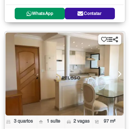
WhatsApp
Contatar
3 quartos
1 suíte
2 vagas
97 m²