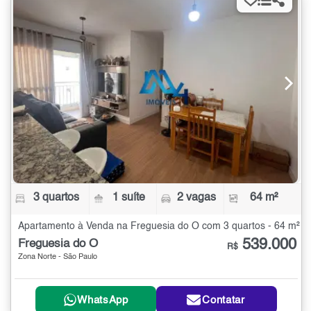
3 quartos
1 suíte
2 vagas
64 m²
Apartamento à Venda na Freguesia do Ó com 3 quartos - 64 m²
539.000
Freguesia do Ó
R$
Zona Norte - São Paulo
WhatsApp
Contatar