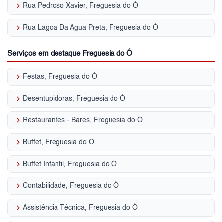
keyboard_arrow_right
Rua Pedroso Xavier, Freguesia do Ó
keyboard_arrow_right
Rua Lagoa Da Agua Preta, Freguesia do Ó
Serviços em destaque Freguesia do Ó
keyboard_arrow_right
Festas, Freguesia do Ó
keyboard_arrow_right
Desentupidoras, Freguesia do Ó
keyboard_arrow_right
Restaurantes - Bares, Freguesia do Ó
keyboard_arrow_right
Buffet, Freguesia do Ó
keyboard_arrow_right
Buffet Infantil, Freguesia do Ó
keyboard_arrow_right
Contabilidade, Freguesia do Ó
keyboard_arrow_right
Assistência Técnica, Freguesia do Ó