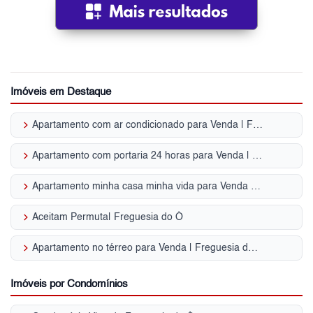
Imóveis em Destaque
keyboard_arrow_right
Apartamento com ar condicionado para Venda | Freguesia do Ó
keyboard_arrow_right
Apartamento com portaria 24 horas para Venda | Freguesia do Ó
keyboard_arrow_right
Apartamento minha casa minha vida para Venda | Freguesia do Ó
keyboard_arrow_right
Aceitam Permuta| Freguesia do Ó
keyboard_arrow_right
Apartamento no térreo para Venda | Freguesia do Ó
Imóveis por Condomínios