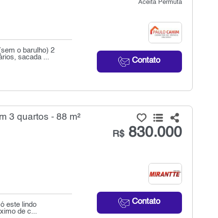
Aceita Permuta
(sem o barulho) 2
ios, sacada ...
Contato
 3 quartos - 88 m²
830.000
R$
Contato
ó este lindo
imo de c...