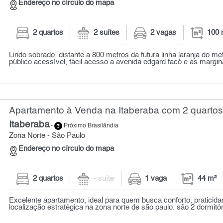
Endereço no círculo do mapa
2 quartos
2 suítes
2 vagas
100 
Lindo sobrado, distante a 800 metros da futura linha laranja do met
público acessível, fácil acesso a avenida edgard facó e as marginai
Apartamento à Venda na Itaberaba com 2 quartos
Itaberaba
-
Próximo Brasilândia
Zona Norte - São Paulo
Endereço no círculo do mapa
2 quartos
- suíte
1 vaga
44 m²
Excelente apartamento, ideal para quem busca conforto, praticid
localização estratégica na zona norte de são paulo. são 2 dormitór