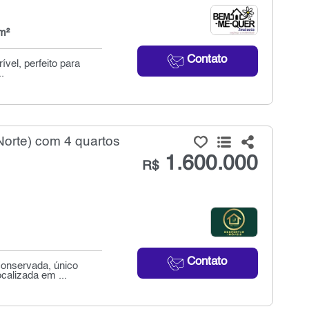
m²
Contato
vel, perfeito para
.
orte) com 4 quartos
1.600.000
R$
Contato
conservada, único
calizada em ...