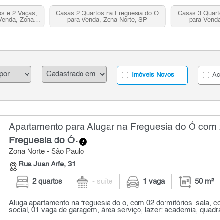
os e 2 Vagas,
Casas 2 Quartos na Freguesia do Ó
Casas 3 Quart
Venda, Zona
para Venda, Zona Norte, SP
para Venda
P
Imóveis Novos
Ac
Apartamento para Alugar na Freguesia do Ó com 2
Freguesia do Ó
-
Zona Norte - São Paulo
Rua Juan Arfe, 31
2 quartos
- suíte
1 vaga
50 m²
Aluga apartamento na freguesia do o, com 02 dormitórios, sala, c
social, 01 vaga de garagem, área serviço, lazer: academia, quadra