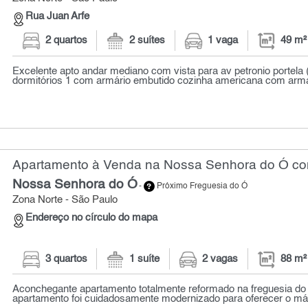
Rua Juan Arfe
2 quartos
2 suítes
1 vaga
49 m²
Excelente apto andar mediano com vista para av petronio portela 
dormitórios 1 com armário embutido cozinha americana com armár
Apartamento à Venda na Nossa Senhora do Ó com
Nossa Senhora do Ó
-
Próximo Freguesia do Ó
Zona Norte - São Paulo
Endereço no círculo do mapa
3 quartos
1 suíte
2 vagas
88 m²
Aconchegante apartamento totalmente reformado na freguesia do 
apartamento foi cuidadosamente modernizado para oferecer o máx