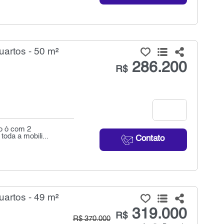
artos - 50 m²
286.200
R$
do ó com 2
toda a mobili...
Contato
artos - 49 m²
319.000
R$
R$ 370.000