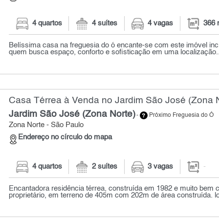
4 quartos
4 suítes
4 vagas
366 
Belíssima casa na freguesia do ó encante-se com este imóvel incrí
quem busca espaço, conforto e sofisticação em uma localização..
Casa Térrea à Venda no Jardim São José (Zona N
Jardim São José (Zona Norte)
-
Próximo Freguesia do Ó
Zona Norte - São Paulo
Endereço no círculo do mapa
4 quartos
2 suítes
3 vagas
-
Encantadora residência térrea, construída em 1982 e muito bem 
proprietário, em terreno de 405m com 202m de área construída. lo