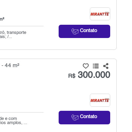
m²
Contato
rô, transporte
s; /...
 - 44 m²
300.000
R$
Contato
ade e com
ios amplos, ...