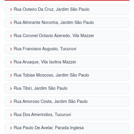
keyboard_arrow_right
Rua Outeiro Da Cruz, Jardim São Paulo
keyboard_arrow_right
Rua Almirante Noronha, Jardim São Paulo
keyboard_arrow_right
Rua Coronel Octavio Azeredo, Vila Mazzei
keyboard_arrow_right
Rua Francisco Augusto, Tucuruvi
keyboard_arrow_right
Rua Aruaque, Vila Isolina Mazzei
keyboard_arrow_right
Rua Tobias Moscoso, Jardim São Paulo
keyboard_arrow_right
Rua Tibiri, Jardim São Paulo
keyboard_arrow_right
Rua Amoroso Costa, Jardim São Paulo
keyboard_arrow_right
Rua Dos Amerindios, Tucuruvi
keyboard_arrow_right
Rua Paulo De Avelar, Parada Inglesa