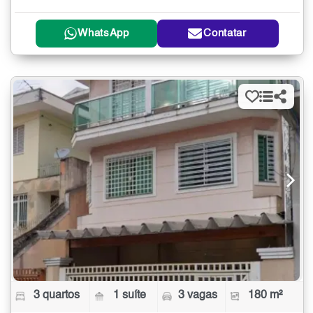
WhatsApp
Contatar
3 quartos
1 suíte
3 vagas
180 m²