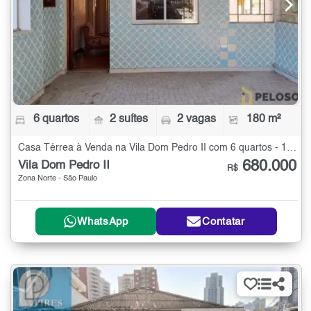
6 quartos
2 suítes
2 vagas
180 m²
Casa Térrea à Venda na Vila Dom Pedro II com 6 quartos - 180 m²
680.000
Vila Dom Pedro II
R$
Zona Norte - São Paulo
WhatsApp
Contatar