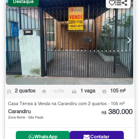
Destaque
2 quartos
- suíte
1 vaga
105 m²
Casa Térrea à Venda na Carandiru com 2 quartos - 105 m²
380.000
Carandiru
R$
Zona Norte - São Paulo
WhatsApp
Contatar