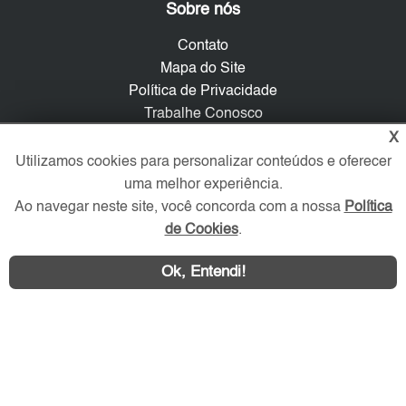
Sobre nós
Contato
Mapa do Site
Política de Privacidade
Trabalhe Conosco
X
Verificada por
Utilizamos cookies para personalizar conteúdos e oferecer
uma melhor experiência.
Ao navegar neste site, você concorda com a nossa
Política
Redes Sociais
de Cookies
.
Ok, Entendi!
Área exclusiva aos anunciantes,