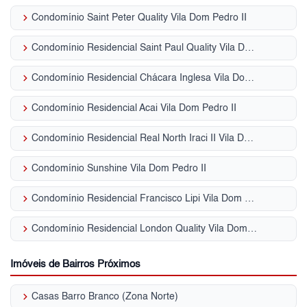
keyboard_arrow_right
Condomínio Saint Peter Quality Vila Dom Pedro II
keyboard_arrow_right
Condomínio Residencial Saint Paul Quality Vila Dom Pedro II
keyboard_arrow_right
Condomínio Residencial Chácara Inglesa Vila Dom Pedro II
keyboard_arrow_right
Condomínio Residencial Acai Vila Dom Pedro II
keyboard_arrow_right
Condomínio Residencial Real North Iraci II Vila Dom Pedro II
keyboard_arrow_right
Condomínio Sunshine Vila Dom Pedro II
keyboard_arrow_right
Condomínio Residencial Francisco Lipi Vila Dom Pedro II
keyboard_arrow_right
Condomínio Residencial London Quality Vila Dom Pedro II
Imóveis de Bairros Próximos
keyboard_arrow_right
Casas Barro Branco (Zona Norte)