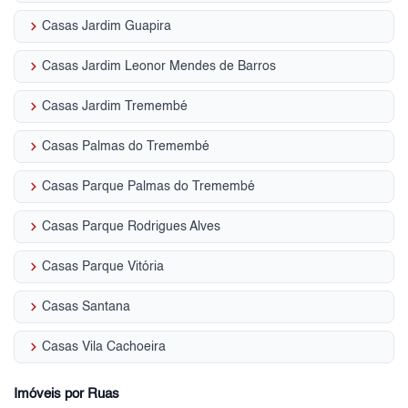
keyboard_arrow_right
Casas Jardim Guapira
keyboard_arrow_right
Casas Jardim Leonor Mendes de Barros
keyboard_arrow_right
Casas Jardim Tremembé
keyboard_arrow_right
Casas Palmas do Tremembé
keyboard_arrow_right
Casas Parque Palmas do Tremembé
keyboard_arrow_right
Casas Parque Rodrigues Alves
keyboard_arrow_right
Casas Parque Vitória
keyboard_arrow_right
Casas Santana
keyboard_arrow_right
Casas Vila Cachoeira
Imóveis por Ruas