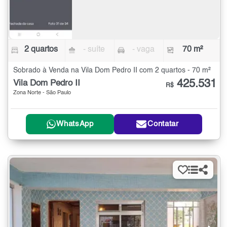
2 quartos
- suíte
- vaga
70 m²
Sobrado à Venda na Vila Dom Pedro II com 2 quartos - 70 m²
425.531
Vila Dom Pedro II
R$
Zona Norte - São Paulo
WhatsApp
Contatar