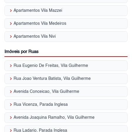
keyboard_arrow_right
Apartamentos Vila Mazzei
keyboard_arrow_right
Apartamentos Vila Medeiros
keyboard_arrow_right
Apartamentos Vila Nivi
Imóveis por Ruas
keyboard_arrow_right
Rua Eugenio De Freitas, Vila Guilherme
keyboard_arrow_right
Rua Joao Ventura Batista, Vila Guilherme
keyboard_arrow_right
Avenida Conceicao, Vila Guilherme
keyboard_arrow_right
Rua Vicenza, Parada Inglesa
keyboard_arrow_right
Avenida Joaquina Ramalho, Vila Guilherme
keyboard_arrow_right
Rua Ladario, Parada Inglesa