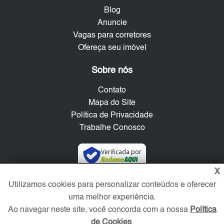
Blog
Anuncie
Vagas para corretores
Ofereça seu imóvel
Sobre nós
Contato
Mapa do Site
Política de Privacidade
Trabalhe Conosco
Verificada por
X
Utilizamos cookies para personalizar conteúdos e oferecer
Redes Sociais
uma melhor experiência.
Ao navegar neste site, você concorda com a nossa
Política
de Cookies
.