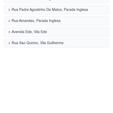
keyboard_arrow_right
Rua Padre Agostinho De Matos, Parada Inglesa
keyboard_arrow_right
Rua Amandau, Parada Inglesa
keyboard_arrow_right
Avenida Ede, Vila Ede
keyboard_arrow_right
Rua Sao Quirino, Vila Guilherme