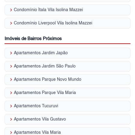
keyboard_arrow_right
Condomínio Ítala Vila Isolina Mazzei
keyboard_arrow_right
Condomínio Liverpool Vila Isolina Mazzei
Imóveis de Bairros Próximos
keyboard_arrow_right
Apartamentos Jardim Japão
keyboard_arrow_right
Apartamentos Jardim São Paulo
keyboard_arrow_right
Apartamentos Parque Novo Mundo
keyboard_arrow_right
Apartamentos Parque Vila Maria
keyboard_arrow_right
Apartamentos Tucuruvi
keyboard_arrow_right
Apartamentos Vila Gustavo
keyboard_arrow_right
Apartamentos Vila Maria