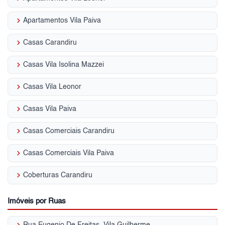
keyboard_arrow_right
Apartamentos Vila Paiva
keyboard_arrow_right
Casas Carandiru
keyboard_arrow_right
Casas Vila Isolina Mazzei
keyboard_arrow_right
Casas Vila Leonor
keyboard_arrow_right
Casas Vila Paiva
keyboard_arrow_right
Casas Comerciais Carandiru
keyboard_arrow_right
Casas Comerciais Vila Paiva
keyboard_arrow_right
Coberturas Carandiru
Imóveis por Ruas
keyboard_arrow_right
Rua Eugenio De Freitas, Vila Guilherme