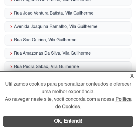
keyboard_arrow_right
Rua Joao Ventura Batista, Vila Guilherme
keyboard_arrow_right
Avenida Joaquina Ramalho, Vila Guilherme
keyboard_arrow_right
Rua Sao Quirino, Vila Guilherme
keyboard_arrow_right
Rua Amazonas Da Silva, Vila Guilherme
keyboard_arrow_right
Rua Pedra Sabao, Vila Guilherme
X
keyboard_arrow_right
Rua Zulmira, Vila Guilherme
Utilizamos cookies para personalizar conteúdos e oferecer
uma melhor experiência.
keyboard_arrow_right
Rua Tapirai, Vila Guilherme
Ao navegar neste site, você concorda com a nossa
Política
keyboard_arrow_right
Rua Capitao Francisco Lipi, Vila Guilherme
de Cookies
.
keyboard_arrow_right
Rua Piata, Vila Guilherme
Ok, Entendi!
Serviços em destaque Vila Guilherme