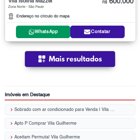
600.000
Vila Isolina Mazzei
R$
Zona Norte - São Paulo
Endereço no círculo do mapa
WhatsApp
Contatar
Imóveis em Destaque
keyboard_arrow_right
Sobrado com ar condicionado para Venda | Vila Guilherme
keyboard_arrow_right
Apto P Comprar Vila Guilherme
keyboard_arrow_right
Aceitam Permuta| Vila Guilherme