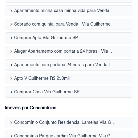
keyboard_arrow_right
Apartamento minha casa minha vida para Venda | Vila Guilherme
keyboard_arrow_right
Sobrado com quintal para Venda | Vila Guilherme
keyboard_arrow_right
Comprar Apto Vila Guilherme SP
keyboard_arrow_right
Alugar Apartamento com portaria 24 horas | Vila Guilherme
keyboard_arrow_right
Apartamento com portaria 24 horas para Venda | Vila Guilherme
keyboard_arrow_right
Apto V Guilherme R$ 250mil
keyboard_arrow_right
Comprar Casa Vila Guilherme SP
Imóveis por Condomínios
keyboard_arrow_right
Condomínio Conjunto Residencial Lamelas Vila Guilherme
keyboard_arrow_right
Condomínio Parque Jardim Vila Guilherme Vila Guilherme