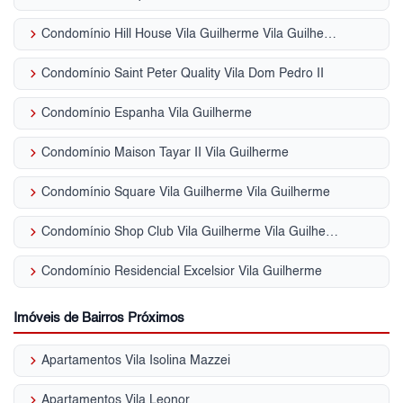
keyboard_arrow_right
Condomínio Hill House Vila Guilherme Vila Guilherme
keyboard_arrow_right
Condomínio Saint Peter Quality Vila Dom Pedro II
keyboard_arrow_right
Condomínio Espanha Vila Guilherme
keyboard_arrow_right
Condomínio Maison Tayar II Vila Guilherme
keyboard_arrow_right
Condomínio Square Vila Guilherme Vila Guilherme
keyboard_arrow_right
Condomínio Shop Club Vila Guilherme Vila Guilherme
keyboard_arrow_right
Condomínio Residencial Excelsior Vila Guilherme
Imóveis de Bairros Próximos
keyboard_arrow_right
Apartamentos Vila Isolina Mazzei
keyboard_arrow_right
Apartamentos Vila Leonor