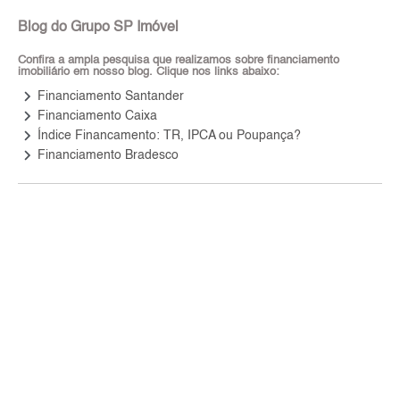
Blog do Grupo SP Imóvel
Confira a ampla pesquisa que realizamos sobre financiamento
imobiliário em nosso blog. Clique nos links abaixo:
keyboard_arrow_right
Financiamento Santander
keyboard_arrow_right
Financiamento Caixa
keyboard_arrow_right
Índice Financamento: TR, IPCA ou Poupança?
keyboard_arrow_right
Financiamento Bradesco