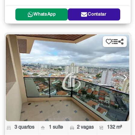
WhatsApp
Contatar
3 quartos
1 suíte
2 vagas
132 m²