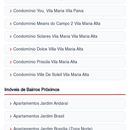
keyboard_arrow_right
Condomínio You, Vila Maria Vila Paiva
keyboard_arrow_right
Condomínio Means do Campo 2 Vila Maria Alta
keyboard_arrow_right
Condomínio Solares Vila Maria Vila Maria Alta
keyboard_arrow_right
Condomínio Dolce Villa Vila Maria Alta
keyboard_arrow_right
Condomínio Priscila Vila Maria Alta
keyboard_arrow_right
Condomínio Ville De Soleil Vila Maria Alta
Imóveis de Bairros Próximos
keyboard_arrow_right
Apartamentos Jardim Andaraí
keyboard_arrow_right
Apartamentos Jardim Brasil
keyboard_arrow_right
Apartamentos Jardim Brasília (Zona Norte)