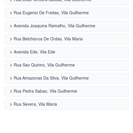
keyboard_arrow_right
Rua Joao Ventura Batista, Vila Guilherme
keyboard_arrow_right
Rua Eugenio De Freitas, Vila Guilherme
keyboard_arrow_right
Avenida Joaquina Ramalho, Vila Guilherme
keyboard_arrow_right
Rua Belchiorua De Ordas, Vila Maria
keyboard_arrow_right
Avenida Ede, Vila Ede
keyboard_arrow_right
Rua Sao Quirino, Vila Guilherme
keyboard_arrow_right
Rua Amazonas Da Silva, Vila Guilherme
keyboard_arrow_right
Rua Pedra Sabao, Vila Guilherme
keyboard_arrow_right
Rua Severa, Vila Maria