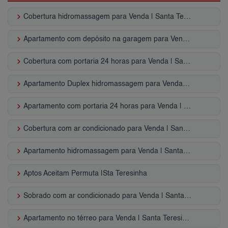
keyboard_arrow_right
Cobertura hidromassagem para Venda | Santa Teresinha
keyboard_arrow_right
Apartamento com depósito na garagem para Venda | Santa Teresinha
keyboard_arrow_right
Cobertura com portaria 24 horas para Venda | Santa Teresinha
keyboard_arrow_right
Apartamento Duplex hidromassagem para Venda | Santa Teresinha
keyboard_arrow_right
Apartamento com portaria 24 horas para Venda | Santa Teresinha
keyboard_arrow_right
Cobertura com ar condicionado para Venda | Santa Teresinha
keyboard_arrow_right
Apartamento hidromassagem para Venda | Santa Teresinha
keyboard_arrow_right
Aptos Aceitam Permuta |Sta Teresinha
keyboard_arrow_right
Sobrado com ar condicionado para Venda | Santa Teresinha
keyboard_arrow_right
Apartamento no térreo para Venda | Santa Teresinha