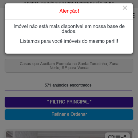
O PORTAL DE IMÓVEIS DA
ZONA NORTE
DE SÃO PAULO
×
Atenção!
Imóvel não está mais disponível em nossa base de
HOME
ZONA NORTE
COMPRAR
SANTA TERESINHA
dados.
Imóveis à Venda na Santa Teresinha, Zona Norte de São Paulo
Listamos para você imóveis do mesmo perfil!
Santa Teresinha, Zona Norte
Casas que Aceitam Permuta na Santa Teresinha, Zona
Norte, SP para Venda
571 anúncios encontrados
* FILTRO PRINCIPAL *
Refinar e Ordenar