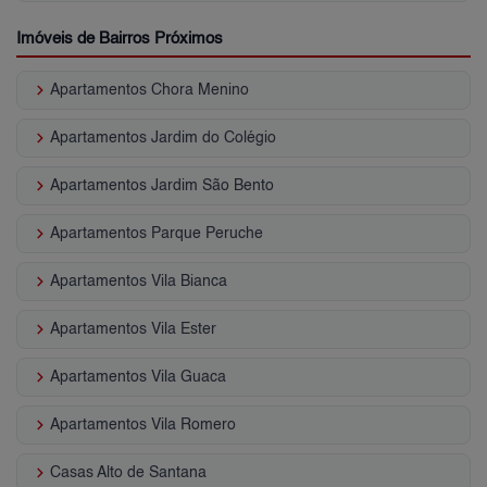
Imóveis de Bairros Próximos
keyboard_arrow_right
Apartamentos Chora Menino
keyboard_arrow_right
Apartamentos Jardim do Colégio
keyboard_arrow_right
Apartamentos Jardim São Bento
keyboard_arrow_right
Apartamentos Parque Peruche
keyboard_arrow_right
Apartamentos Vila Bianca
keyboard_arrow_right
Apartamentos Vila Ester
keyboard_arrow_right
Apartamentos Vila Guaca
keyboard_arrow_right
Apartamentos Vila Romero
keyboard_arrow_right
Casas Alto de Santana