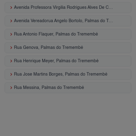
keyboard_arrow_right
Avenida Professora Virgilia Rodrigues Alves De Car, Palmas do Tremembé
keyboard_arrow_right
Avenida Vereadorua Angelo Bortolo, Palmas do Tremembé
keyboard_arrow_right
Rua Antonio Flaquer, Palmas do Tremembé
keyboard_arrow_right
Rua Genova, Palmas do Tremembé
keyboard_arrow_right
Rua Henrique Meyer, Palmas do Tremembé
keyboard_arrow_right
Rua Jose Martins Borges, Palmas do Tremembé
keyboard_arrow_right
Rua Messina, Palmas do Tremembé