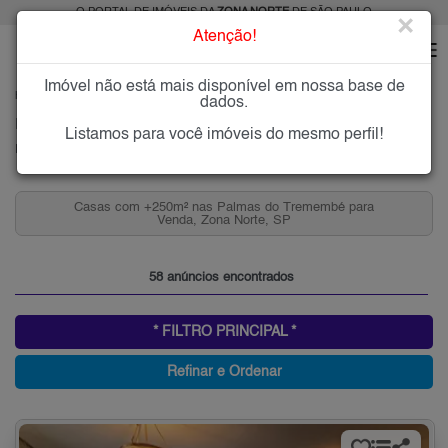
O PORTAL DE IMÓVEIS DA
ZONA NORTE
DE SÃO PAULO
×
Atenção!
Imóvel não está mais disponível em nossa base de
HOME
ZONA NORTE
COMPRAR
PALMAS DO TREMEMBÉ
dados.
Imóveis à Venda em Palmas do Tremembé, Zona Norte de São Paulo
Listamos para você imóveis do mesmo perfil!
Palmas do Tremembé, Zona Norte
Casas com +250m² nas Palmas do Tremembé para
Venda, Zona Norte, SP
58 anúncios encontrados
* FILTRO PRINCIPAL *
Refinar e Ordenar