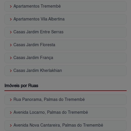
keyboard_arrow_right
Apartamentos Tremembé
keyboard_arrow_right
Apartamentos Vila Albertina
keyboard_arrow_right
Casas Jardim Entre Serras
keyboard_arrow_right
Casas Jardim Floresta
keyboard_arrow_right
Casas Jardim França
keyboard_arrow_right
Casas Jardim Kherlakhian
Imóveis por Ruas
keyboard_arrow_right
Rua Panorama, Palmas do Tremembé
keyboard_arrow_right
Avenida Locarno, Palmas do Tremembé
keyboard_arrow_right
Avenida Nova Cantareira, Palmas do Tremembé