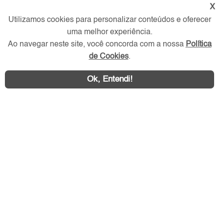
X
Verificada por
Utilizamos cookies para personalizar conteúdos e oferecer
uma melhor experiência.
Redes Sociais
Ao navegar neste site, você concorda com a nossa
Política
de Cookies
.
Ok, Entendi!
Área exclusiva aos anunciantes,
acesse sua conta: