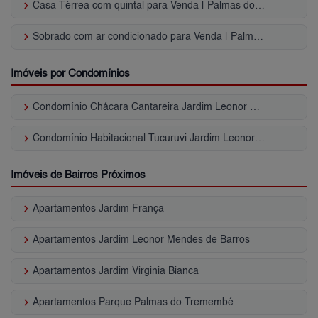
keyboard_arrow_right
Casa Térrea com quintal para Venda | Palmas do Tremembé
keyboard_arrow_right
Sobrado com ar condicionado para Venda | Palmas do Tremembé
Imóveis por Condomínios
keyboard_arrow_right
Condomínio Chácara Cantareira Jardim Leonor Mendes de Barros
keyboard_arrow_right
Condomínio Habitacional Tucuruvi Jardim Leonor Mendes de Barros
Imóveis de Bairros Próximos
keyboard_arrow_right
Apartamentos Jardim França
keyboard_arrow_right
Apartamentos Jardim Leonor Mendes de Barros
keyboard_arrow_right
Apartamentos Jardim Virginia Bianca
keyboard_arrow_right
Apartamentos Parque Palmas do Tremembé