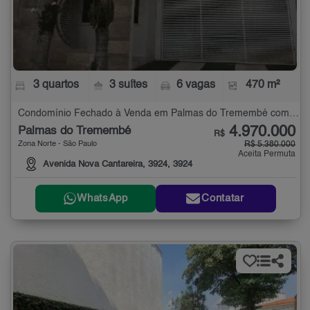
3 quartos
3 suítes
6 vagas
470 m²
Condomínio Fechado à Venda em Palmas do Tremembé com 3 quartos - 470 m²
4.970.000
Palmas do Tremembé
R$
Zona Norte - São Paulo
R$ 5.380.000
Aceita Permuta
Avenida Nova Cantareira, 3924, 3924
WhatsApp
Contatar