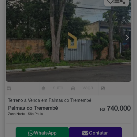
-
- suíte
- vaga
-
Terreno à Venda em Palmas do Tremembé
740.000
Palmas do Tremembé
R$
Zona Norte - São Paulo
WhatsApp
Contatar