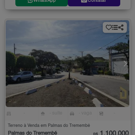
WhatsApp
Contatar
-
- suíte
- vaga
-
Terreno à Venda em Palmas do Tremembé
1.100.000
Palmas do Tremembé
R$