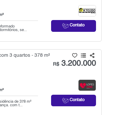
m²
Contato
reformado
ormitórios, se...
om 3 quartos - 378 m²
3.200.000
R$
m²
Contato
sidência de 378 m²
ança. com t...