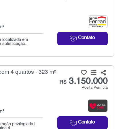
m²
Contato
á localizada em
sofisticação....
om 4 quartos - 323 m²
3.150.000
R$
Aceita Permuta
m²
Contato
ação privilegiada |
ída 4...