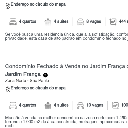
Endereço no círculo do mapa
4 quartos
4 suítes
8 vagas
444 
Se você busca uma residência única, que alia sofisticação, confort
privacidade, esta casa de alto padrão em condomínio fechado no j
Condomínio Fechado à Venda no Jardim França c
Jardim França
-
Zona Norte - São Paulo
Endereço no círculo do mapa
4 quartos
4 suítes
10 vagas
100
Mansão à venda no melhor condomínio da zona norte com 1.450m
terreno e 1.000 m2 de área construída, metragens aproximadas. 
mob...