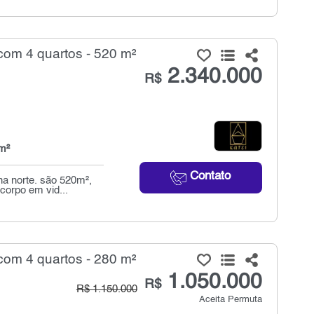
om 4 quartos - 520 m²
2.340.000
R$
m²
Contato
a norte. são 520m²,
corpo em vid...
om 4 quartos - 280 m²
1.050.000
R$
R$ 1.150.000
Aceita Permuta