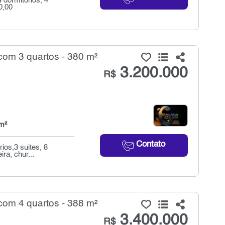
 dormitórios, 4
0,00
om 3 quartos - 380 m²
3.200.000
R$
m²
Contato
ios,3 suites, 8
ra, chur...
om 4 quartos - 388 m²
3.400.000
R$