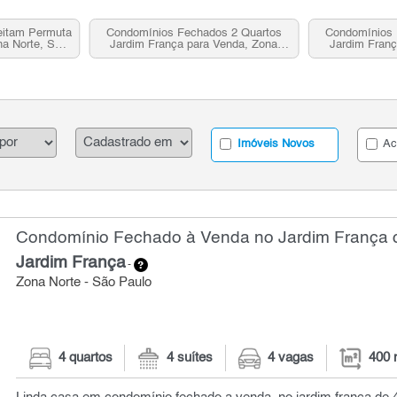
eitam Permuta
Condomínios Fechados 2 Quartos
Condomínios 
na Norte, SP
Jardim França para Venda, Zona
Jardim Franç
a
Norte, SP
N
Imóveis Novos
Ac
Condomínio Fechado à Venda no Jardim França c
Jardim França
-
Zona Norte - São Paulo
4 quartos
4 suítes
4 vagas
400 