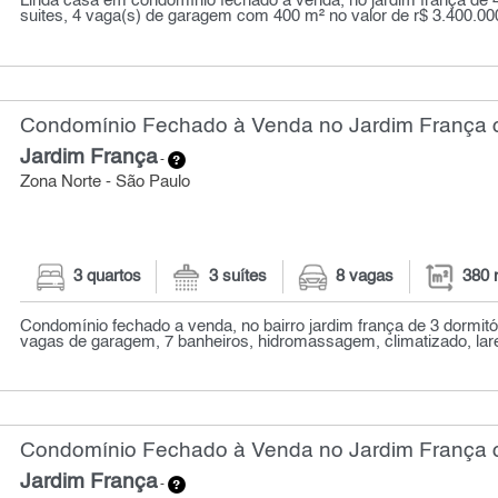
Linda casa em condomínio fechado a venda, no jardim frança de 4
suites, 4 vaga(s) de garagem com 400 m² no valor de r$ 3.400.00
Condomínio Fechado à Venda no Jardim França c
Jardim França
-
Zona Norte - São Paulo
3 quartos
3 suítes
8 vagas
380 
Condomínio fechado a venda, no bairro jardim frança de 3 dormitór
vagas de garagem, 7 banheiros, hidromassagem, climatizado, larei
Condomínio Fechado à Venda no Jardim França c
Jardim França
-