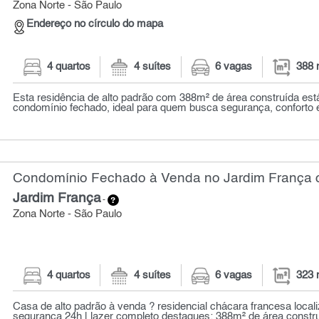
Zona Norte - São Paulo
Endereço no círculo do mapa
4 quartos
4 suítes
6 vagas
388 
Esta residência de alto padrão com 388m² de área construída est
condomínio fechado, ideal para quem busca segurança, conforto e 
Condomínio Fechado à Venda no Jardim França c
Jardim França
-
Zona Norte - São Paulo
4 quartos
4 suítes
6 vagas
323 
Casa de alto padrão à venda ? residencial chácara francesa localiz
segurança 24h | lazer completo destaques: 388m² de área constru