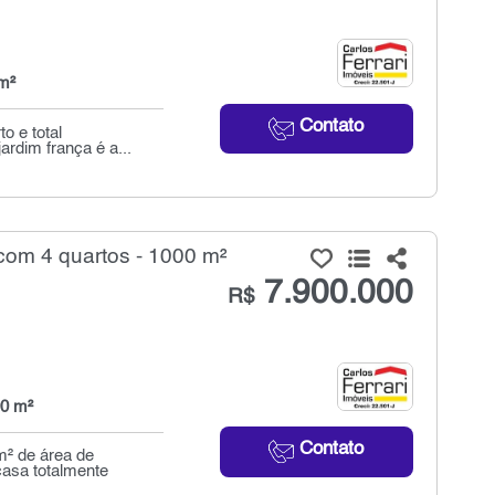
m²
Contato
o e total
ardim frança é a...
om 4 quartos - 1000 m²
7.900.000
R$
0 m²
Contato
² de área de
casa totalmente