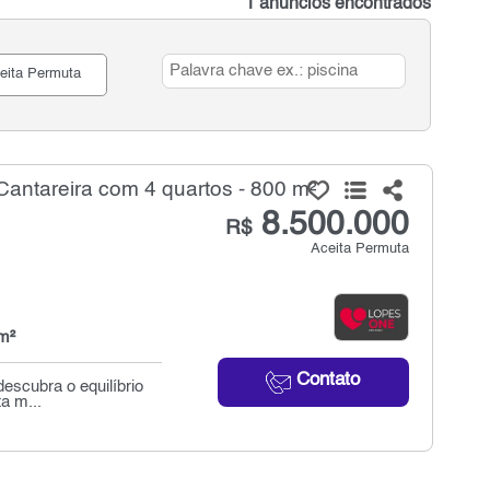
1 anúncios encontrados
eita Permuta
ntareira com 4 quartos - 800 m²
8.500.000
R$
Aceita Permuta
m²
Contato
escubra o equilíbrio
a m...