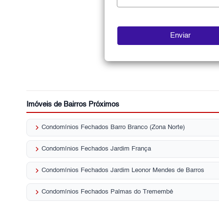
Imóveis de Bairros Próximos
keyboard_arrow_right
Condomínios Fechados Barro Branco (Zona Norte)
keyboard_arrow_right
Condomínios Fechados Jardim França
keyboard_arrow_right
Condomínios Fechados Jardim Leonor Mendes de Barros
keyboard_arrow_right
Condomínios Fechados Palmas do Tremembé