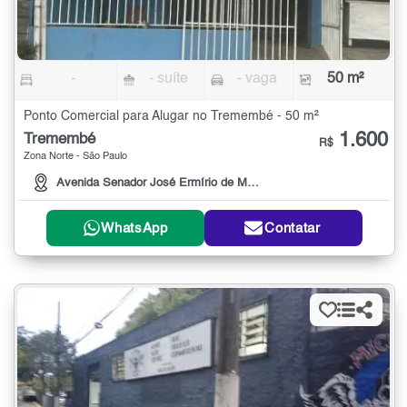
-
- suíte
- vaga
50 m²
Ponto Comercial para Alugar no Tremembé - 50 m²
1.600
Tremembé
R$
Zona Norte - São Paulo
Avenida Senador José Ermírio de Moraes, 817
WhatsApp
Contatar