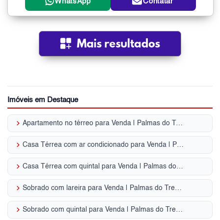
WhatsApp
Contatar
Imóveis em Destaque
keyboard_arrow_right
Apartamento no térreo para Venda | Palmas do Tremembé
keyboard_arrow_right
Casa Térrea com ar condicionado para Venda | Palmas do Tremembé
keyboard_arrow_right
Casa Térrea com quintal para Venda | Palmas do Tremembé
keyboard_arrow_right
Sobrado com lareira para Venda | Palmas do Tremembé
keyboard_arrow_right
Sobrado com quintal para Venda | Palmas do Tremembé