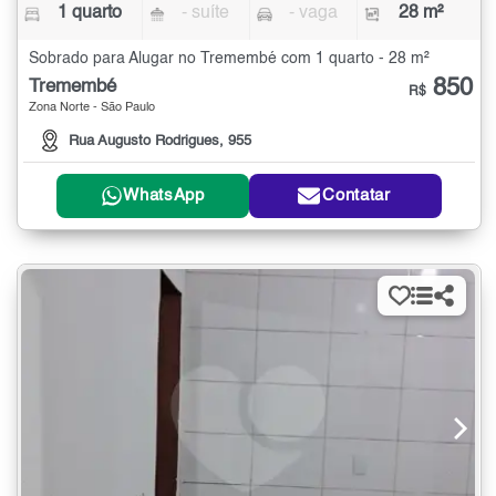
1 quarto
- suíte
- vaga
28 m²
Sobrado para Alugar no Tremembé com 1 quarto - 28 m²
850
Tremembé
R$
Zona Norte - São Paulo
Rua Augusto Rodrigues, 955
WhatsApp
Contatar