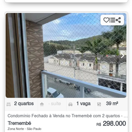
2 quartos
- suíte
1 vaga
39 m²
Condomínio Fechado à Venda no Tremembé com 2 quartos - 39 m²
298.000
Tremembé
R$
Zona Norte - São Paulo