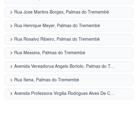
keyboard_arrow_right
Rua Jose Martins Borges, Palmas do Tremembé
keyboard_arrow_right
Rua Henrique Meyer, Palmas do Tremembé
keyboard_arrow_right
Rua Rosalvo Ribeiro, Palmas do Tremembé
keyboard_arrow_right
Rua Messina, Palmas do Tremembé
keyboard_arrow_right
Avenida Vereadorua Angelo Bortolo, Palmas do Tremembé
keyboard_arrow_right
Rua Sena, Palmas do Tremembé
keyboard_arrow_right
Avenida Professora Virgilia Rodrigues Alves De Car, Palmas do Tremembé