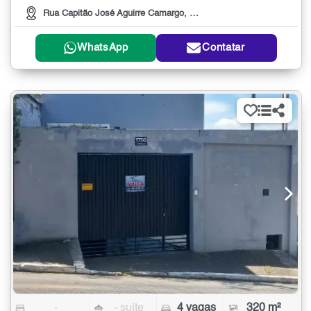
Rua Capitão José Aguirre Camargo, 109
WhatsApp
Contatar
-
- suíte
4 vagas
320 m²