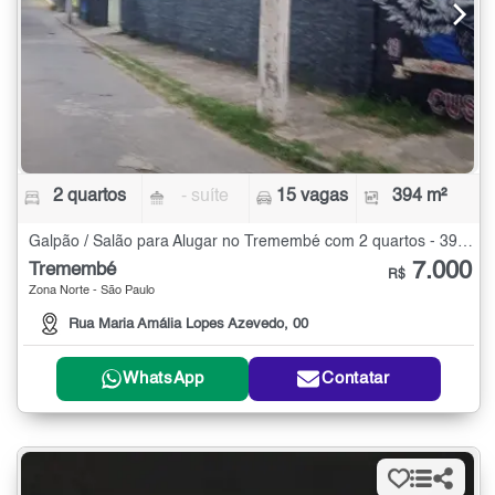
2 quartos
- suíte
15 vagas
394 m²
Galpão / Salão para Alugar no Tremembé com 2 quartos - 394 m²
7.000
Tremembé
R$
Zona Norte - São Paulo
Rua Maria Amália Lopes Azevedo, 00
WhatsApp
Contatar