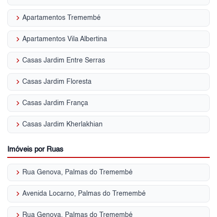
keyboard_arrow_right
Apartamentos Tremembé
keyboard_arrow_right
Apartamentos Vila Albertina
keyboard_arrow_right
Casas Jardim Entre Serras
keyboard_arrow_right
Casas Jardim Floresta
keyboard_arrow_right
Casas Jardim França
keyboard_arrow_right
Casas Jardim Kherlakhian
Imóveis por Ruas
keyboard_arrow_right
Rua Genova, Palmas do Tremembé
keyboard_arrow_right
Avenida Locarno, Palmas do Tremembé
keyboard_arrow_right
Rua Genova, Palmas do Tremembé