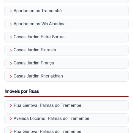
keyboard_arrow_right
Apartamentos Tremembé
keyboard_arrow_right
Apartamentos Vila Albertina
keyboard_arrow_right
Casas Jardim Entre Serras
keyboard_arrow_right
Casas Jardim Floresta
keyboard_arrow_right
Casas Jardim França
keyboard_arrow_right
Casas Jardim Kherlakhian
Imóveis por Ruas
keyboard_arrow_right
Rua Genova, Palmas do Tremembé
keyboard_arrow_right
Avenida Locarno, Palmas do Tremembé
keyboard_arrow_right
Rua Genova, Palmas do Tremembé