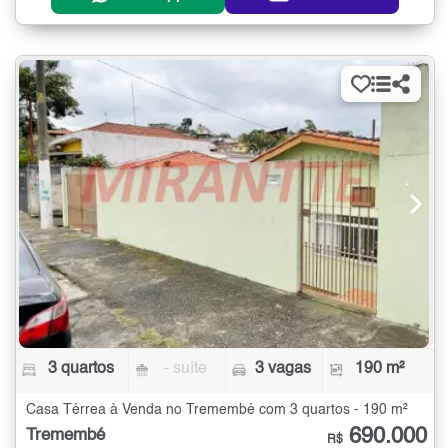
3 quartos
- suíte
3 vagas
190 m²
Casa Térrea à Venda no Tremembé com 3 quartos - 190 m²
690.000
Tremembé
R$