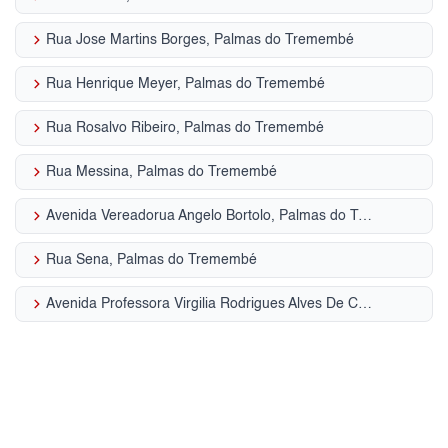
keyboard_arrow_right
Rua Jose Martins Borges, Palmas do Tremembé
keyboard_arrow_right
Rua Henrique Meyer, Palmas do Tremembé
keyboard_arrow_right
Rua Rosalvo Ribeiro, Palmas do Tremembé
keyboard_arrow_right
Rua Messina, Palmas do Tremembé
keyboard_arrow_right
Avenida Vereadorua Angelo Bortolo, Palmas do Tremembé
keyboard_arrow_right
Rua Sena, Palmas do Tremembé
keyboard_arrow_right
Avenida Professora Virgilia Rodrigues Alves De Car, Palmas do Tremembé