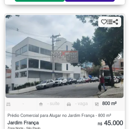
-
- suíte
- vaga
800 m²
Prédio Comercial para Alugar no Jardim França - 800 m²
45.000
Jardim França
R$
Zona Norte - São Paulo