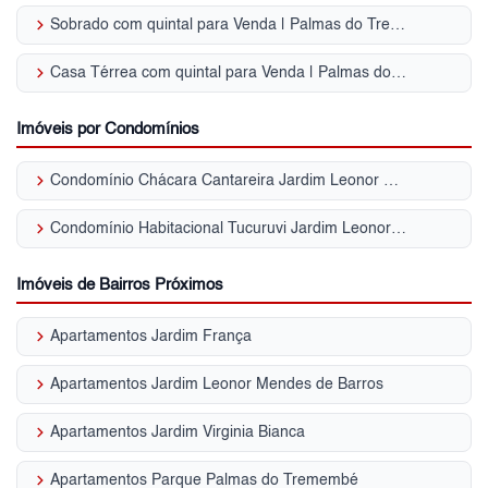
keyboard_arrow_right
Sobrado com quintal para Venda | Palmas do Tremembé
keyboard_arrow_right
Casa Térrea com quintal para Venda | Palmas do Tremembé
Imóveis por Condomínios
keyboard_arrow_right
Condomínio Chácara Cantareira Jardim Leonor Mendes de Barros
keyboard_arrow_right
Condomínio Habitacional Tucuruvi Jardim Leonor Mendes de Barros
Imóveis de Bairros Próximos
keyboard_arrow_right
Apartamentos Jardim França
keyboard_arrow_right
Apartamentos Jardim Leonor Mendes de Barros
keyboard_arrow_right
Apartamentos Jardim Virginia Bianca
keyboard_arrow_right
Apartamentos Parque Palmas do Tremembé