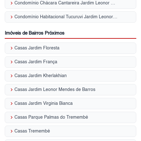
keyboard_arrow_right
Condomínio Chácara Cantareira Jardim Leonor Mendes de Barros
keyboard_arrow_right
Condomínio Habitacional Tucuruvi Jardim Leonor Mendes de Barros
Imóveis de Bairros Próximos
keyboard_arrow_right
Casas Jardim Floresta
keyboard_arrow_right
Casas Jardim França
keyboard_arrow_right
Casas Jardim Kherlakhian
keyboard_arrow_right
Casas Jardim Leonor Mendes de Barros
keyboard_arrow_right
Casas Jardim Virginia Bianca
keyboard_arrow_right
Casas Parque Palmas do Tremembé
keyboard_arrow_right
Casas Tremembé