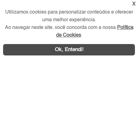
X
Utilizamos cookies para personalizar conteúdos e oferecer
Redes Sociais
uma melhor experiência.
Ao navegar neste site, você concorda com a nossa
Política
de Cookies
.
Ok, Entendi!
Área exclusiva aos anunciantes,
acesse sua conta: