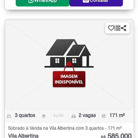
WhatsApp
Contatar
3 quartos
- suíte
2 vagas
171 m²
Sobrado à Venda na Vila Albertina com 3 quartos - 171 m²
585.000
Vila Albertina
R$