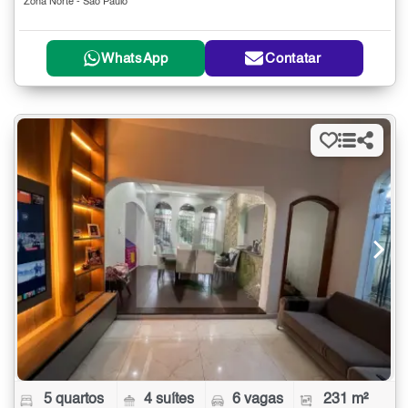
Zona Norte - São Paulo
WhatsApp
Contatar
5 quartos
4 suítes
6 vagas
231 m²