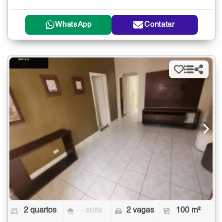
WhatsApp
Contatar
2 quartos
- suíte
2 vagas
100 m²