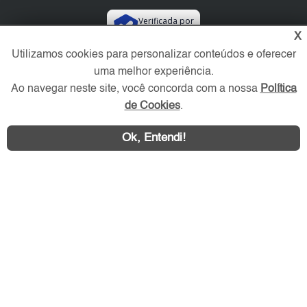
Verificada por
X
Utilizamos cookies para personalizar conteúdos e oferecer
Redes Sociais
uma melhor experiência.
Ao navegar neste site, você concorda com a nossa
Política
de Cookies
.
Ok, Entendi!
Área exclusiva aos anunciantes,
acesse sua conta: