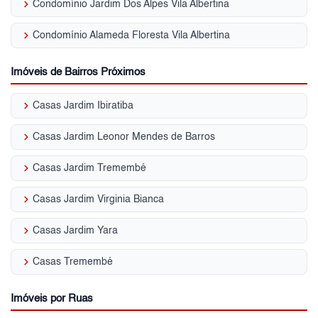
keyboard_arrow_right
Condomínio Jardim Dos Alpes Vila Albertina
keyboard_arrow_right
Condomínio Alameda Floresta Vila Albertina
Imóveis de Bairros Próximos
keyboard_arrow_right
Casas Jardim Ibiratiba
keyboard_arrow_right
Casas Jardim Leonor Mendes de Barros
keyboard_arrow_right
Casas Jardim Tremembé
keyboard_arrow_right
Casas Jardim Virginia Bianca
keyboard_arrow_right
Casas Jardim Yara
keyboard_arrow_right
Casas Tremembé
Imóveis por Ruas