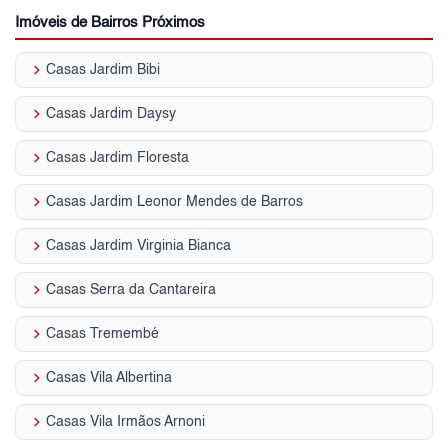
Imóveis de Bairros Próximos
keyboard_arrow_right
Casas Jardim Bibi
keyboard_arrow_right
Casas Jardim Daysy
keyboard_arrow_right
Casas Jardim Floresta
keyboard_arrow_right
Casas Jardim Leonor Mendes de Barros
keyboard_arrow_right
Casas Jardim Virginia Bianca
keyboard_arrow_right
Casas Serra da Cantareira
keyboard_arrow_right
Casas Tremembé
keyboard_arrow_right
Casas Vila Albertina
keyboard_arrow_right
Casas Vila Irmãos Arnoni