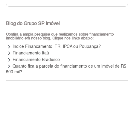
Blog do Grupo SP Imóvel
Confira a ampla pesquisa que realizamos sobre financiamento
imobiliário em nosso blog. Clique nos links abaixo:
keyboard_arrow_right
Índice Financamento: TR, IPCA ou Poupança?
keyboard_arrow_right
Financiamento Itaú
keyboard_arrow_right
Financiamento Bradesco
keyboard_arrow_right
Quanto fica a parcela do financiamento de um imóvel de R$
500 mil?