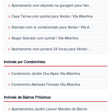
keyboard_arrow_right
Apartamento com depósito na garagem para Venda | Vila Albertina
keyboard_arrow_right
Casa Térrea com quintal para Venda | Vila Albertina
keyboard_arrow_right
Sobrado com ar condicionado para Venda | Vila Albertina
keyboard_arrow_right
Alugar Sobrado com quintal | Vila Albertina
keyboard_arrow_right
Apartamento com portaria 24 horas para Venda | Vila Albertina
Imóveis por Condomínios
keyboard_arrow_right
Condomínio Jardim Dos Alpes Vila Albertina
keyboard_arrow_right
Condomínio Alameda Floresta Vila Albertina
Imóveis de Bairros Próximos
keyboard_arrow_right
Apartamentos Jardim Leonor Mendes de Barros