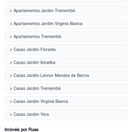
keyboard_arrow_right
Apartamentos Jardim Tremembé
keyboard_arrow_right
Apartamentos Jardim Virginia Bianca
keyboard_arrow_right
Apartamentos Tremembé
keyboard_arrow_right
Casas Jardim Floresta
keyboard_arrow_right
Casas Jardim Ibiratiba
keyboard_arrow_right
Casas Jardim Leonor Mendes de Barros
keyboard_arrow_right
Casas Jardim Tremembé
keyboard_arrow_right
Casas Jardim Virginia Bianca
keyboard_arrow_right
Casas Jardim Yara
Imóveis por Ruas