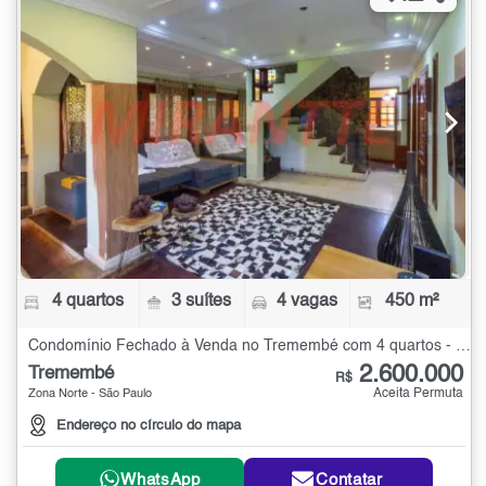
4 quartos
3 suítes
4 vagas
450 m²
Condomínio Fechado à Venda no Tremembé com 4 quartos - 450 m²
2.600.000
Tremembé
R$
Aceita Permuta
Zona Norte - São Paulo
Endereço no círculo do mapa
WhatsApp
Contatar