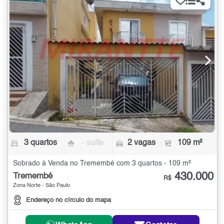
3 quartos
- suíte
2 vagas
109 m²
Sobrado à Venda no Tremembé com 3 quartos - 109 m²
430.000
Tremembé
R$
Zona Norte - São Paulo
Endereço no círculo do mapa