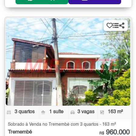
3 quartos
1 suíte
3 vagas
163 m²
Sobrado à Venda no Tremembé com 3 quartos - 163 m²
960.000
Tremembé
R$