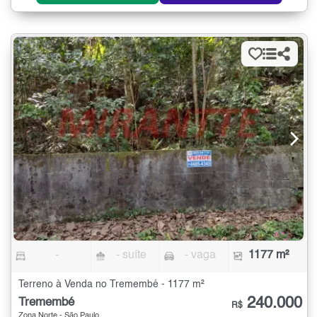
-
- suíte
- vaga
1177 m²
Terreno à Venda no Tremembé - 1177 m²
240.000
Tremembé
R$
Zona Norte - São Paulo