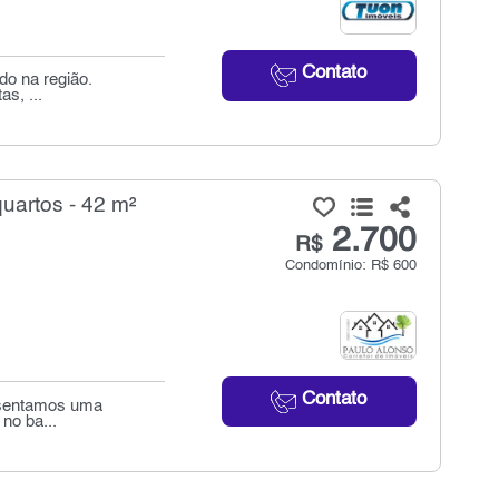
Contato
do na região.
s, ...
uartos - 42 m²
2.700
R$
Condomínio: R$ 600
Contato
resentamos uma
no ba...