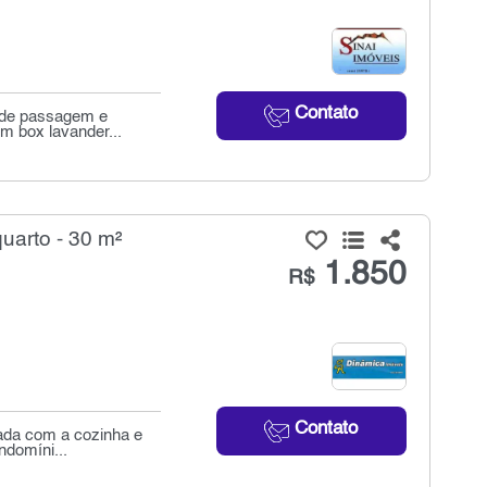
Contato
1 de passagem e
m box lavander...
uarto - 30 m²
1.850
R$
Contato
gada com a cozinha e
ndomíni...