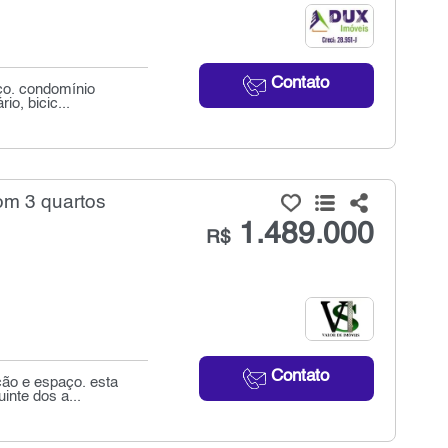
Contato
iço. condomínio
o, bicic...
om 3 quartos
1.489.000
R$
Contato
ção e espaço. esta
inte dos a...