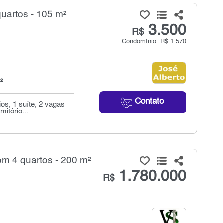
quartos - 105 m²
3.500
R$
Condomínio: R$ 1.570
²
Contato
ios, 1 suíte, 2 vagas
itório...
m 4 quartos - 200 m²
1.780.000
R$