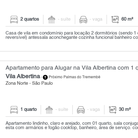
2 quartos
- suíte
- vaga
60 m²
Casa de vila em condomínio para locação 2 dormitórios (sendo 
reversível) antessala aconchegante cozinha funcional banheiro co
Apartamento para Alugar na Vila Albertina com 1 q
Vila Albertina
-
Próximo Palmas do Tremembé
Zona Norte - São Paulo
1 quarto
- suíte
- vaga
30 m²
Apartamento lindinho, claro e arejado, com 01 quarto, sala conju
esta com armários e fogão cooktop, banheiro, área de serviço. co