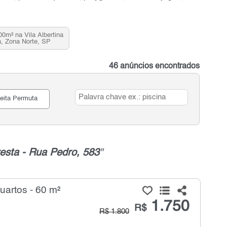
m² na Vila Albertina
, Zona Norte, SP
46 anúncios encontrados
eita Permuta
esta - Rua Pedro, 583
"
uartos - 60 m²
1.750
R$
R$ 1.800