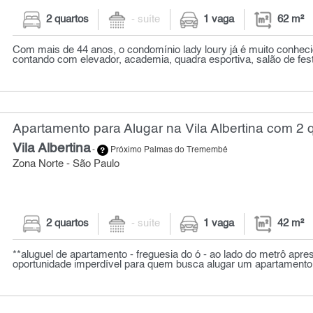
2 quartos
- suíte
1 vaga
62 m²
Com mais de 44 anos, o condomínio lady loury já é muito conheci
contando com elevador, academia, quadra esportiva, salão de festa
Apartamento para Alugar na Vila Albertina com 2 q
Vila Albertina
-
Próximo Palmas do Tremembé
Zona Norte - São Paulo
2 quartos
- suíte
1 vaga
42 m²
**aluguel de apartamento - freguesia do ó - ao lado do metrô ap
oportunidade imperdível para quem busca alugar um apartamento 