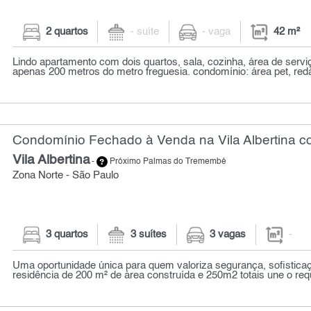
2 quartos
- suíte
- vaga
42 m²
Lindo apartamento com dois quartos, sala, cozinha, área de serv
apenas 200 metros do metro freguesia. condomínio: área pet, redári
Condomínio Fechado à Venda na Vila Albertina c
Vila Albertina
-
Próximo Palmas do Tremembé
Zona Norte - São Paulo
3 quartos
3 suítes
3 vagas
-
Uma oportunidade única para quem valoriza segurança, sofistica
residência de 200 m² de área construída e 250m2 totais une o requ