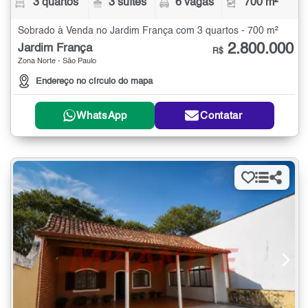
3 quartos
3 suítes
6 vagas
700 m²
Sobrado à Venda no Jardim França com 3 quartos - 700 m²
2.800.000
Jardim França
R$
Zona Norte - São Paulo
Endereço no círculo do mapa
WhatsApp
Contatar