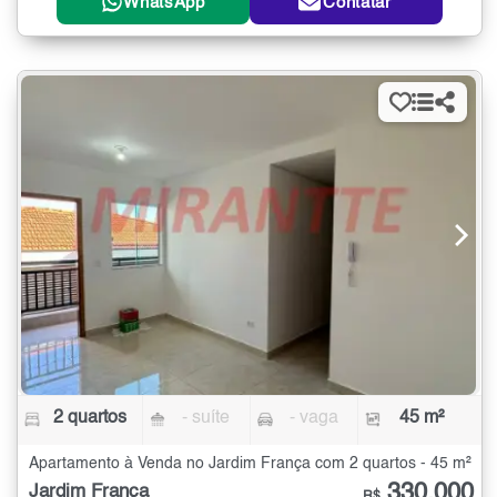
WhatsApp
Contatar
2 quartos
- suíte
- vaga
45 m²
Apartamento à Venda no Jardim França com 2 quartos - 45 m²
330.000
Jardim França