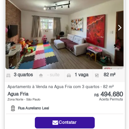
3 quartos
- suíte
1 vaga
82 m²
Apartamento à Venda na Água Fria com 3 quartos - 82 m²
494.680
Água Fria
R$
Aceita Permuta
Zona Norte - São Paulo
Rua Aureliano Leal
Contatar