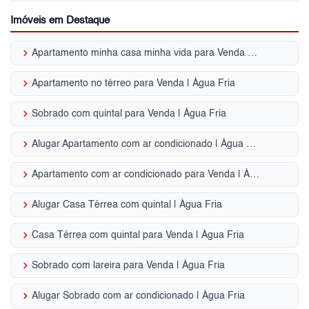
Imóveis em Destaque
keyboard_arrow_right
Apartamento minha casa minha vida para Venda | Água Fria
keyboard_arrow_right
Apartamento no térreo para Venda | Água Fria
keyboard_arrow_right
Sobrado com quintal para Venda | Água Fria
keyboard_arrow_right
Alugar Apartamento com ar condicionado | Água Fria
keyboard_arrow_right
Apartamento com ar condicionado para Venda | Água Fria
keyboard_arrow_right
Alugar Casa Térrea com quintal | Água Fria
keyboard_arrow_right
Casa Térrea com quintal para Venda | Água Fria
keyboard_arrow_right
Sobrado com lareira para Venda | Água Fria
keyboard_arrow_right
Alugar Sobrado com ar condicionado | Água Fria