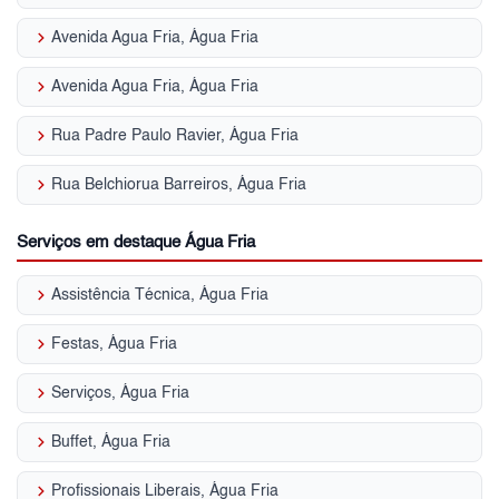
keyboard_arrow_right
Avenida Agua Fria, Água Fria
keyboard_arrow_right
Avenida Agua Fria, Água Fria
keyboard_arrow_right
Rua Padre Paulo Ravier, Água Fria
keyboard_arrow_right
Rua Belchiorua Barreiros, Água Fria
Serviços em destaque Água Fria
keyboard_arrow_right
Assistência Técnica, Água Fria
keyboard_arrow_right
Festas, Água Fria
keyboard_arrow_right
Serviços, Água Fria
keyboard_arrow_right
Buffet, Água Fria
keyboard_arrow_right
Profissionais Liberais, Água Fria