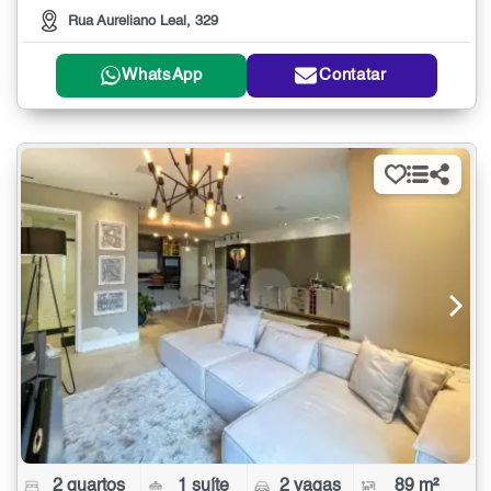
Rua Aureliano Leal, 329
WhatsApp
Contatar
2 quartos
1 suíte
2 vagas
89 m²