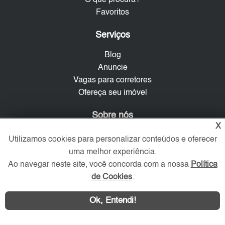
Favoritos
Serviços
Blog
Anuncie
Vagas para corretores
Ofereça seu imóvel
Sobre nós
X
Contato
Utilizamos cookies para personalizar conteúdos e oferecer
Mapa do Site
uma melhor experiência.
Política de Privacidade
Ao navegar neste site, você concorda com a nossa
Política
Trabalhe Conosco
de Cookies
.
Verificada por
Ok, Entendi!