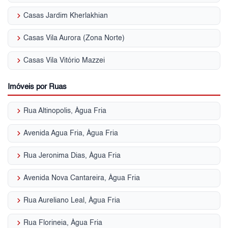
keyboard_arrow_right
Casas Jardim Kherlakhian
keyboard_arrow_right
Casas Vila Aurora (Zona Norte)
keyboard_arrow_right
Casas Vila Vitório Mazzei
Imóveis por Ruas
keyboard_arrow_right
Rua Altinopolis, Água Fria
keyboard_arrow_right
Avenida Agua Fria, Água Fria
keyboard_arrow_right
Rua Jeronima Dias, Água Fria
keyboard_arrow_right
Avenida Nova Cantareira, Água Fria
keyboard_arrow_right
Rua Aureliano Leal, Água Fria
keyboard_arrow_right
Rua Florineia, Água Fria