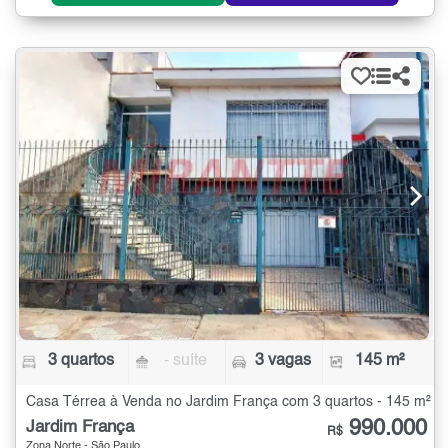
3 quartos
- suíte
3 vagas
145 m²
Casa Térrea à Venda no Jardim França com 3 quartos - 145 m²
990.000
Jardim França
R$
Zona Norte - São Paulo