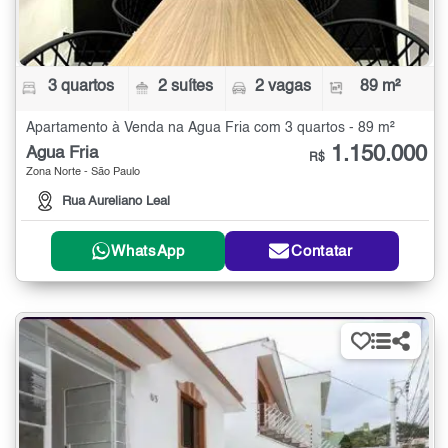
3 quartos
2 suítes
2 vagas
89 m²
Apartamento à Venda na Água Fria com 3 quartos - 89 m²
1.150.000
Água Fria
R$
Zona Norte - São Paulo
Rua Aureliano Leal
WhatsApp
Contatar