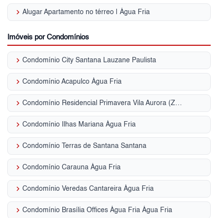
keyboard_arrow_right
Alugar Apartamento no térreo | Água Fria
Imóveis por Condomínios
keyboard_arrow_right
Condomínio City Santana Lauzane Paulista
keyboard_arrow_right
Condomínio Acapulco Água Fria
keyboard_arrow_right
Condomínio Residencial Primavera Vila Aurora (Zona Norte)
keyboard_arrow_right
Condomínio Ilhas Mariana Água Fria
keyboard_arrow_right
Condomínio Terras de Santana Santana
keyboard_arrow_right
Condomínio Carauna Água Fria
keyboard_arrow_right
Condomínio Veredas Cantareira Água Fria
keyboard_arrow_right
Condomínio Brasília Offices Água Fria Água Fria