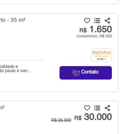
to - 35 m²
1.650
R$
Condomínio: R$ 300
modidade e
o paulo e san...
Contato
m²
30.000
R$
R$ 35.000