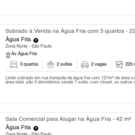
Sobrado à Venda na Água Fria com 3 quartos - 2
Água Fria
-
Zona Norte - São Paulo
Av Água Fria
3 quartos
2 suítes
2 vagas
225 
Lindo sobrado em rua tranquila da água fria com 127m² de área c
área total. são 3 dormitórios sendo 1 suíte, com closet, os outros q
Sala Comercial para Alugar na Água Fria - 42 m²
Água Fria
-
Zona Norte - São Paulo