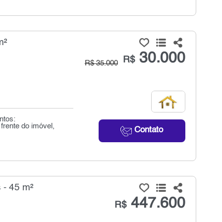
m²
30.000
R$
R$ 35.000
ntos:
rente do imóvel,
Contato
 - 45 m²
447.600
R$