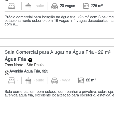
-
- suíte
20 vagas
725 m²
Prédio comercial para locação na água fria, 725 m² com 3 pavime
estacionamento coberto com 16 vagas + 4 vagas descobertas na f
com a...
Sala Comercial para Alugar na Água Fria - 22 m²
Água Fria
-
Zona Norte - São Paulo
Avenida Água Fria, 925
-
- suíte
- vaga
22 m²
Sala comercial em bom estado, com banheiro privativo, sobreloja,
avenida água fria, excelente localização para escritório, estética, et