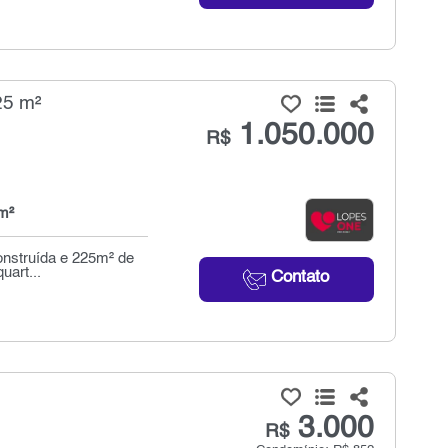
25 m²
1.050.000
R$
m²
onstruída e 225m² de
uart...
Contato
3.000
R$