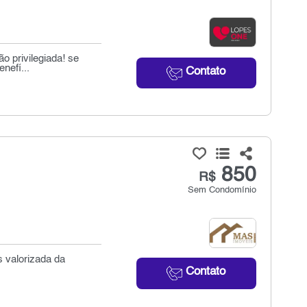
o privilegiada! se
nefí...
Contato
850
R$
Sem Condomínio
s valorizada da
Contato