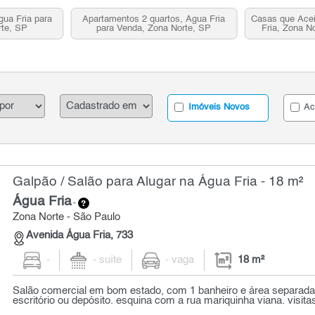
ua Fria para
Apartamentos 2 quartos, Água Fria
Casas que Ace
rte, SP
para Venda, Zona Norte, SP
Fria, Zona N
Imóveis Novos
Ac
Galpão / Salão para Alugar na Água Fria - 18 m²
Água Fria
-
Zona Norte - São Paulo
Avenida Água Fria, 733
-
- suíte
- vaga
18 m²
Salão comercial em bom estado, com 1 banheiro e área separad
escritório ou depósito. esquina com a rua mariquinha viana. visit