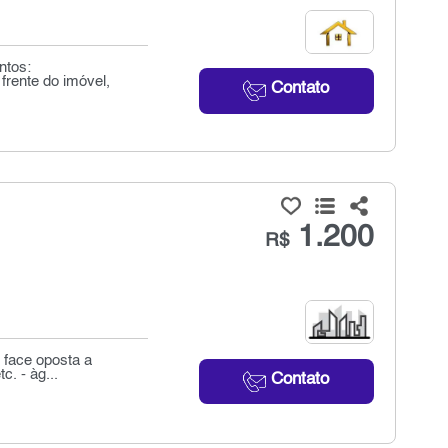
ntos:
rente do imóvel,
Contato
1.200
R$
 face oposta a
c. - àg...
Contato