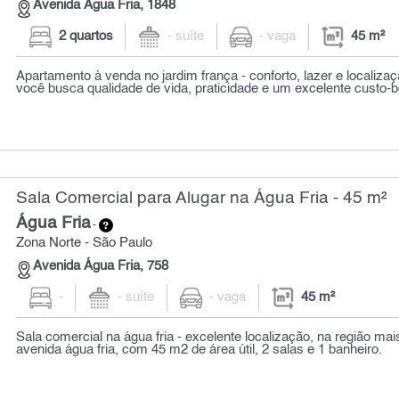
Avenida Água Fria, 1848
2 quartos
- suíte
- vaga
45 m²
Apartamento à venda no jardim frança - conforto, lazer e localizaçã
você busca qualidade de vida, praticidade e um excelente custo-be
Sala Comercial para Alugar na Água Fria - 45 m²
Água Fria
-
Zona Norte - São Paulo
Avenida Água Fria, 758
-
- suíte
- vaga
45 m²
Sala comercial na água fria - excelente localização, na região mai
avenida água fria, com 45 m2 de área útil, 2 salas e 1 banheiro.