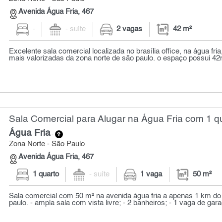
Avenida Água Fria, 467
-
- suíte
2 vagas
42 m²
Excelente sala comercial localizada no brasília office, na água fri
mais valorizadas da zona norte de são paulo. o espaço possui 42
Sala Comercial para Alugar na Água Fria com 1 qu
Água Fria
-
Zona Norte - São Paulo
Avenida Água Fria, 467
1 quarto
- suíte
1 vaga
50 m²
Sala comercial com 50 m² na avenida água fria a apenas 1 km do
paulo. - ampla sala com vista livre; - 2 banheiros; - 1 vaga de gara