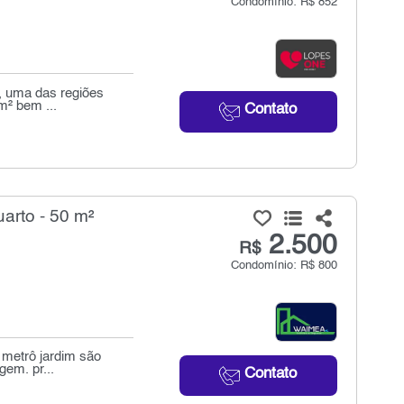
Condomínio: R$ 852
a, uma das regiões
m² bem ...
Contato
arto - 50 m²
2.500
R$
Condomínio: R$ 800
 metrô jardim são
gem. pr...
Contato