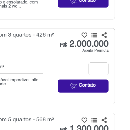
Contato
o e ensolarado, com
ais 2 wc...
om 3 quartos - 426 m²
2.000.000
R$
Aceita Permuta
m²
vel imperdível: alto
te ...
Contato
om 5 quartos - 568 m²
1.300.000