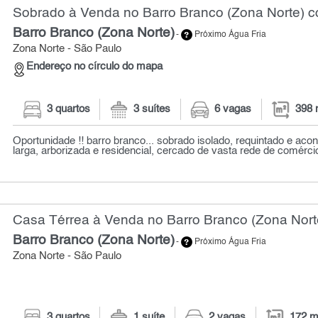
Sobrado à Venda no Barro Branco (Zona Norte) c
Barro Branco (Zona Norte)
-
Próximo Água Fria
Zona Norte - São Paulo
Endereço no círculo do mapa
3 quartos
3 suítes
6 vagas
398 
Oportunidade !! barro branco... sobrado isolado, requintado e ac
larga, arborizada e residencial, cercado de vasta rede de comércio
Casa Térrea à Venda no Barro Branco (Zona Norte
Barro Branco (Zona Norte)
-
Próximo Água Fria
Zona Norte - São Paulo
3 quartos
1 suíte
2 vagas
172 m