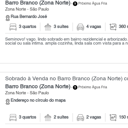
Barro Branco (Zona Norte)
-
Próximo Água Fria
Zona Norte - São Paulo
Rua Bernardo José
3 quartos
3 suítes
4 vagas
360 
Seminovo! vago. lindo sobrado em bairro rezidencial e arborizado. 
social ou sala intima. ampla cozinha, linda sala com vista para a na
Sobrado à Venda no Barro Branco (Zona Norte) c
Barro Branco (Zona Norte)
-
Próximo Água Fria
Zona Norte - São Paulo
Endereço no círculo do mapa
3 quartos
2 suítes
2 vagas
150 