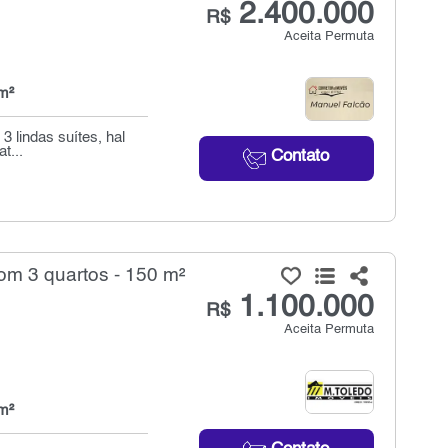
2.400.000
R$
Aceita Permuta
m²
3 lindas suítes, hal
t...
Contato
om 3 quartos - 150 m²
1.100.000
R$
Aceita Permuta
m²