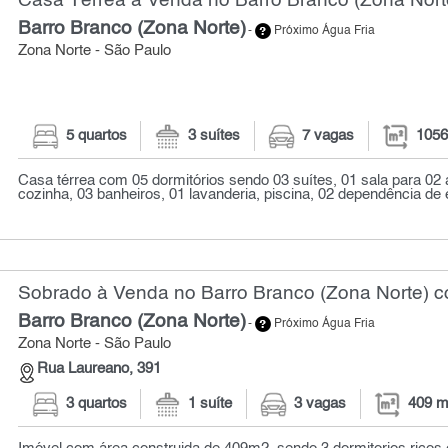
Casa Térrea à Venda no Barro Branco (Zona Nort
Barro Branco (Zona Norte)
-
Próximo Água Fria
Zona Norte - São Paulo
5 quartos
3 suítes
7 vagas
1056
Casa térrea com 05 dormitórios sendo 03 suítes, 01 sala para 02
cozinha, 03 banheiros, 01 lavanderia, piscina, 02 dependência de
Sobrado à Venda no Barro Branco (Zona Norte) c
Barro Branco (Zona Norte)
-
Próximo Água Fria
Zona Norte - São Paulo
Rua Laureano, 391
3 quartos
1 suíte
3 vagas
409 m