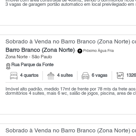
Imóvel com área construida de 409m2, sendo 3 dormitorios ricos 
3 vagas de garagem portão automatico em local preivilegiado em s
Sobrado à Venda no Barro Branco (Zona Norte) c
Barro Branco (Zona Norte)
-
Próximo Água Fria
Zona Norte - São Paulo
Rua Parque da Fonte
4 quartos
4 suítes
6 vagas
1326
Imóvel alto padrão, medido 17mt de frente por 78 mts da frete ao
dormitórios 4 suites, mais 6 wc, salão de jogos, piscina, area de ch
Sobrado à Venda no Barro Branco (Zona Norte) c