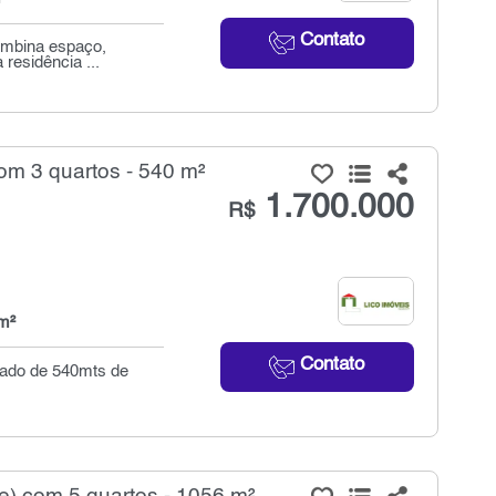
Contato
ombina espaço,
 residência ...
om 3 quartos - 540 m²
1.700.000
R$
m²
Contato
rado de 540mts de