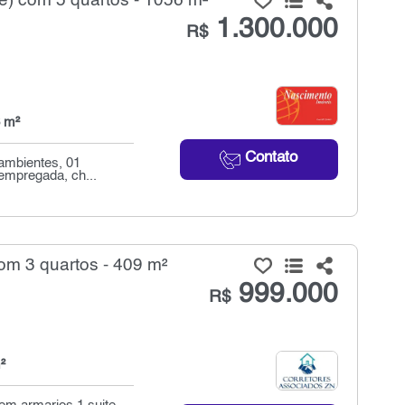
e) com 5 quartos - 1056 m²
1.300.000
R$
 m²
Contato
 ambientes, 01
 empregada, ch...
om 3 quartos - 409 m²
999.000
R$
²