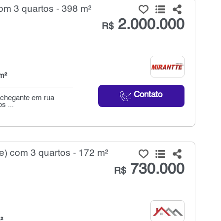
om 3 quartos - 398 m²
2.000.000
R$
m²
Contato
onchegante em rua
s ...
) com 3 quartos - 172 m²
730.000
R$
²