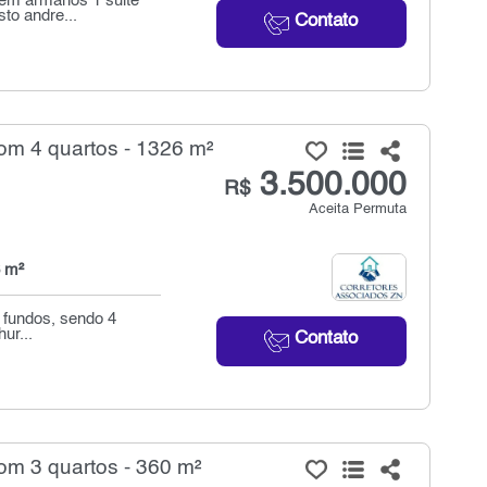
em armarios 1 suite
to andre...
Contato
om 4 quartos - 1326 m²
3.500.000
R$
Aceita Permuta
 m²
s fundos, sendo 4
ur...
Contato
om 3 quartos - 360 m²