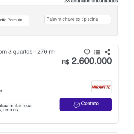
23 anúncios encontrados
eita Permuta
om 3 quartos - 276 m²
2.600.000
R$
²
Contato
cia militar. local
, uma es...