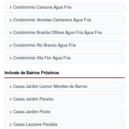
keyboard_arrow_right
Condomínio Carauna Água Fria
keyboard_arrow_right
Condomínio Veredas Cantareira Água Fria
keyboard_arrow_right
Condomínio Brasília Offices Água Fria Água Fria
keyboard_arrow_right
Condomínio Rio Branco Água Fria
keyboard_arrow_right
Condomínio Vila Flor Água Fria
Imóveis de Bairros Próximos
keyboard_arrow_right
Casas Jardim Leonor Mendes de Barros
keyboard_arrow_right
Casas Jardim Paraíso
keyboard_arrow_right
Casas Jardim Picolo
keyboard_arrow_right
Casas Lauzane Paulista