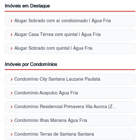
Imóveis em Destaque
keyboard_arrow_right
Alugar Sobrado com ar condicionado | Água Fria
keyboard_arrow_right
Alugar Casa Térrea com quintal | Água Fria
keyboard_arrow_right
Alugar Sobrado com quintal | Água Fria
Imóveis por Condomínios
keyboard_arrow_right
Condomínio City Santana Lauzane Paulista
keyboard_arrow_right
Condomínio Acapulco Água Fria
keyboard_arrow_right
Condomínio Residencial Primavera Vila Aurora (Zona Norte)
keyboard_arrow_right
Condomínio Ilhas Mariana Água Fria
keyboard_arrow_right
Condomínio Terras de Santana Santana