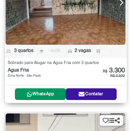
3 quartos
- suíte
2 vagas
-
Sobrado para Alugar na Água Fria com 3 quartos
3.300
Água Fria
R$
Zona Norte - São Paulo
R$ 3.500
WhatsApp
Contatar