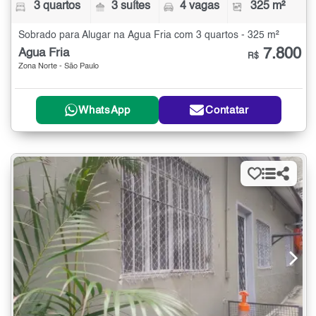
3 quartos
3 suítes
4 vagas
325 m²
Sobrado para Alugar na Água Fria com 3 quartos - 325 m²
7.800
Água Fria
R$
Zona Norte - São Paulo
WhatsApp
Contatar