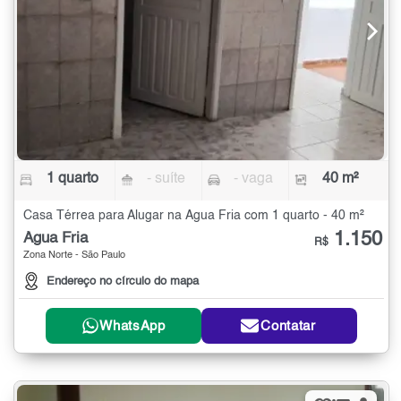
1 quarto
- suíte
- vaga
40 m²
Casa Térrea para Alugar na Água Fria com 1 quarto - 40 m²
1.150
Água Fria
R$
Zona Norte - São Paulo
Endereço no círculo do mapa
WhatsApp
Contatar