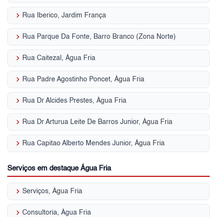
keyboard_arrow_right
Rua Iberico, Jardim França
keyboard_arrow_right
Rua Parque Da Fonte, Barro Branco (Zona Norte)
keyboard_arrow_right
Rua Caitezal, Água Fria
keyboard_arrow_right
Rua Padre Agostinho Poncet, Água Fria
keyboard_arrow_right
Rua Dr Alcides Prestes, Água Fria
keyboard_arrow_right
Rua Dr Arturua Leite De Barros Junior, Água Fria
keyboard_arrow_right
Rua Capitao Alberto Mendes Junior, Água Fria
Serviços em destaque Água Fria
keyboard_arrow_right
Serviços, Água Fria
keyboard_arrow_right
Consultoria, Água Fria