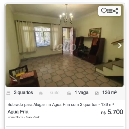
3 quartos
- suíte
1 vaga
136 m²
Sobrado para Alugar na Água Fria com 3 quartos - 136 m²
5.700
Água Fria
R$
Zona Norte - São Paulo