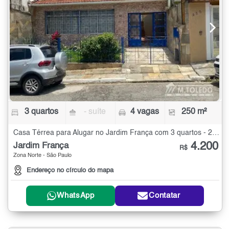
3 quartos
- suíte
4 vagas
250 m²
Casa Térrea para Alugar no Jardim França com 3 quartos - 250 m²
4.200
Jardim França
R$
Zona Norte - São Paulo
Endereço no círculo do mapa
WhatsApp
Contatar