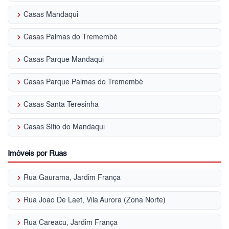
keyboard_arrow_right
Casas Mandaqui
keyboard_arrow_right
Casas Palmas do Tremembé
keyboard_arrow_right
Casas Parque Mandaqui
keyboard_arrow_right
Casas Parque Palmas do Tremembé
keyboard_arrow_right
Casas Santa Teresinha
keyboard_arrow_right
Casas Sítio do Mandaqui
Imóveis por Ruas
keyboard_arrow_right
Rua Gaurama, Jardim França
keyboard_arrow_right
Rua Joao De Laet, Vila Aurora (Zona Norte)
keyboard_arrow_right
Rua Careacu, Jardim França