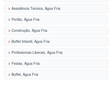
keyboard_arrow_right
Assistência Técnica, Água Fria
keyboard_arrow_right
Portão, Água Fria
keyboard_arrow_right
Construção, Água Fria
keyboard_arrow_right
Buffet Infantil, Água Fria
keyboard_arrow_right
Profissionais Liberais, Água Fria
keyboard_arrow_right
Festas, Água Fria
keyboard_arrow_right
Buffet, Água Fria