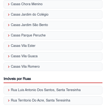
keyboard_arrow_right
Casas Chora Menino
keyboard_arrow_right
Casas Jardim do Colégio
keyboard_arrow_right
Casas Jardim São Bento
keyboard_arrow_right
Casas Parque Peruche
keyboard_arrow_right
Casas Vila Ester
keyboard_arrow_right
Casas Vila Guaca
keyboard_arrow_right
Casas Vila Romero
Imóveis por Ruas
keyboard_arrow_right
Rua Luis Antonio Dos Santos, Santa Teresinha
keyboard_arrow_right
Rua Territorio Do Acre, Santa Teresinha