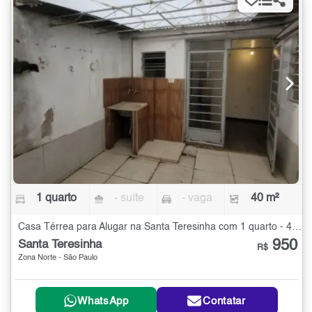
1 quarto
- suíte
- vaga
40 m²
Casa Térrea para Alugar na Santa Teresinha com 1 quarto - 40 m²
950
Santa Teresinha
R$
Zona Norte - São Paulo
WhatsApp
Contatar