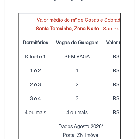
Valor médio do m² de Casas e Sobrados
Santa Teresinha
,
Zona Norte
- São Paulo
Dormitórios
Vagas de Garagem
Valor médio m
Kitnet e 1
SEM VAGA
R$ 20,72
1 e 2
1
R$ 19,89
2 e 3
2
R$ 19,30
3 e 4
3
R$ 16,88
4 ou mais
4 ou mais
R$ 21,86
Dados Agosto 2026*
Portal ZN Imóvel