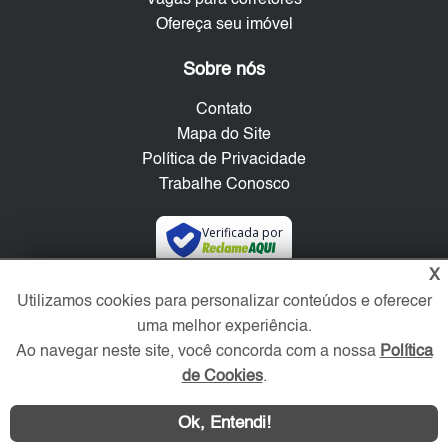
Vagas para corretores
Ofereça seu imóvel
Sobre nós
Contato
Mapa do Site
Política de Privacidade
Trabalhe Conosco
Verificada por
X
Redes Sociais
Utilizamos cookies para personalizar conteúdos e oferecer
uma melhor experiência.
Ao navegar neste site, você concorda com a nossa
Política
de Cookies
.
Ok, Entendi!