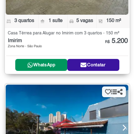
3 quartos
1 suíte
5 vagas
150 m²
Casa Térrea para Alugar no Imirim com 3 quartos - 150 m²
5.200
Imirim
R$
Zona Norte - São Paulo
WhatsApp
Contatar