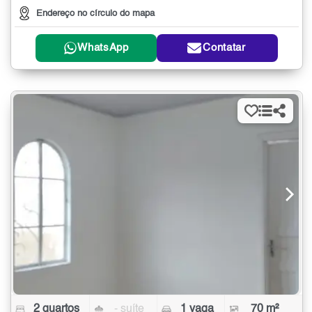
Endereço no círculo do mapa
WhatsApp
Contatar
2 quartos
- suíte
1 vaga
70 m²