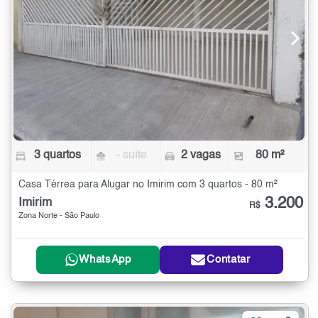
3 quartos
- suíte
2 vagas
80 m²
Casa Térrea para Alugar no Imirim com 3 quartos - 80 m²
3.200
Imirim
R$
Zona Norte - São Paulo
WhatsApp
Contatar