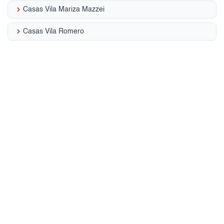
keyboard_arrow_right
Casas Vila Mariza Mazzei
keyboard_arrow_right
Casas Vila Romero