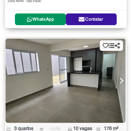
Zona Norte - São Paulo
WhatsApp
Contatar
3 quartos
- suíte
10 vagas
176 m²