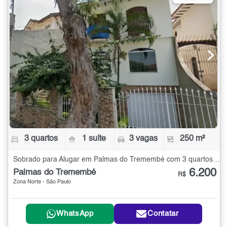
3 quartos
1 suíte
3 vagas
250 m²
Sobrado para Alugar em Palmas do Tremembé com 3 quartos - 250 m²
6.200
Palmas do Tremembé
R$
Zona Norte - São Paulo
WhatsApp
Contatar