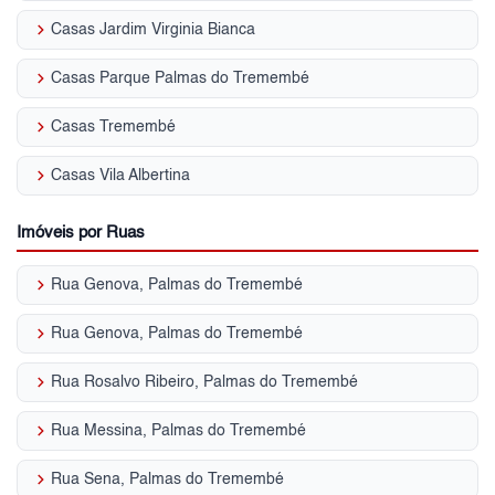
keyboard_arrow_right
Casas Jardim Virginia Bianca
keyboard_arrow_right
Casas Parque Palmas do Tremembé
keyboard_arrow_right
Casas Tremembé
keyboard_arrow_right
Casas Vila Albertina
Imóveis por Ruas
keyboard_arrow_right
Rua Genova, Palmas do Tremembé
keyboard_arrow_right
Rua Genova, Palmas do Tremembé
keyboard_arrow_right
Rua Rosalvo Ribeiro, Palmas do Tremembé
keyboard_arrow_right
Rua Messina, Palmas do Tremembé
keyboard_arrow_right
Rua Sena, Palmas do Tremembé